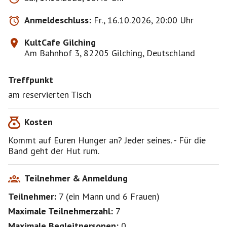
Mir persönlich bekannte und zuverlässige Müsis
werden bevorzugt bestätigt.
Anmeldeschluss:
Fr., 16.10.2026, 20:00 Uhr
KultCafe Gilching
https://www.kult.cafe/speisekarte
Am Bahnhof 3, 82205 Gilching, Deutschland
Michael dieses Mal ohne Themba
Treffpunkt
Das ist ein privates Treffen, keinerlei
am reservierten Tisch
Haftungsübernahme durch mich.
Kosten
Schade, dass ich das dazuschreiben muss, aber
scheinbar muss es inzwischen sein, nicht bestätigte
Kommt auf Euren Hunger an? Jeder seines. - Für die
Teilnehmer sind unerwünscht.
Band geht der Hut rum.
Teilnehmer & Anmeldung
Teilnehmer:
7
(
ein Mann
und
6 Frauen
)
Maximale Teilnehmerzahl:
7
Maximale Begleitpersonen:
0