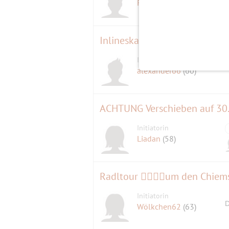
ROMO
(68)
Inlineskating in Neubiberg 
Initiator
D
alexander66
(60)
ACHTUNG Verschieben auf 30.
Initiatorin
Liadan
(58)
Radltour 🚴‍♀️🚴‍♂️um den Chie
Initiatorin
D
Wölkchen62
(63)