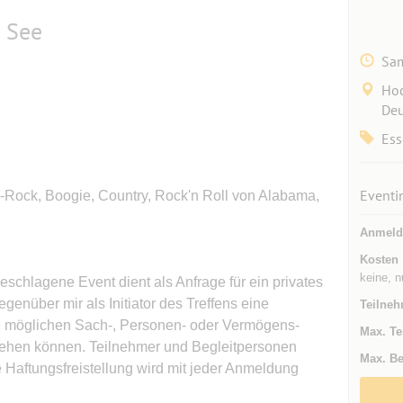
 See
Sam
Hoc
Deu
Ess
Eventi
Rock, Boogie, Country, Rock'n Roll von Alabama,
Anmeld
Kosten
keine, n
geschlagene Event dient als Anfrage für ein privates
genüber mir als Initiator des Treffens eine
Teilneh
lle möglichen Sach-, Personen- oder Vermögens-
Max. Te
tehen können. Teilnehmer und Begleitpersonen
Max. Be
e Haftungsfreistellung wird mit jeder Anmeldung