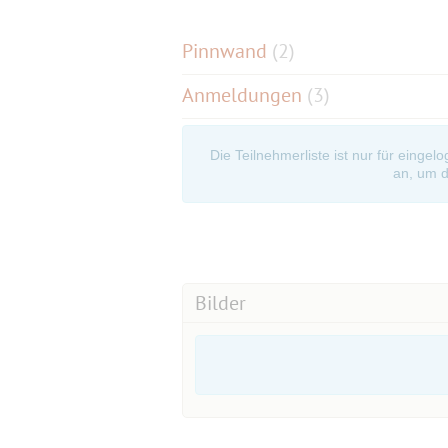
Pinnwand
(
2
)
Anmeldungen
(3)
Die Teilnehmerliste ist nur für eingel
an, um d
Bilder