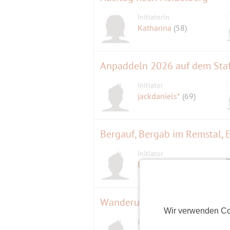
Initiatorin
Katharina
(58)
Anpaddeln 2026 auf dem Staf
Initiator
jackdaniels*
(69)
Bergauf, Bergab im Remstal, 
Initiator
D
Bolandi
(70)
Wanderung Taubenstein-Rotw
Wir verwenden Co
Initiator