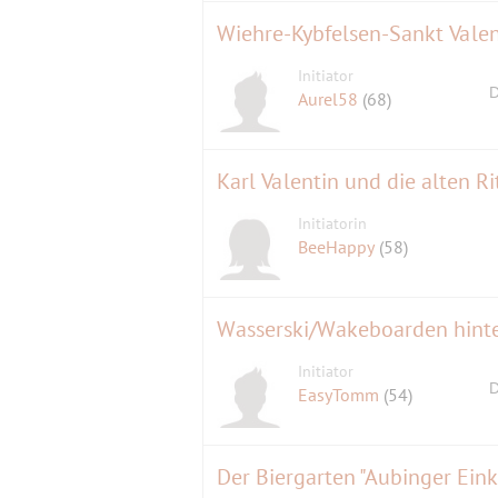
Wiehre-Kybfelsen-Sankt Vale
Initiator
D
Aurel58
(68)
Karl Valentin und die alten Ri
Initiatorin
BeeHappy
(58)
Wasserski/Wakeboarden hinte
Initiator
D
EasyTomm
(54)
Der Biergarten "Aubinger Einke