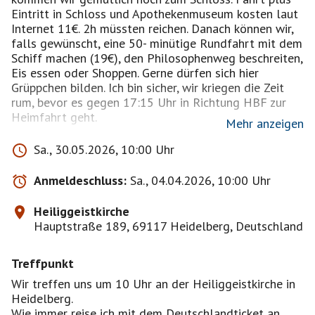
Eintritt in Schloss und Apothekenmuseum kosten laut
Internet 11€. 2h müssten reichen. Danach können wir,
falls gewünscht, eine 50- minütige Rundfahrt mit dem
Schiff machen (19€), den Philosophenweg beschreiten,
Eis essen oder Shoppen. Gerne dürfen sich hier
Grüppchen bilden. Ich bin sicher, wir kriegen die Zeit
rum, bevor es gegen 17:15 Uhr in Richtung HBF zur
Heimfahrt geht.
Mehr anzeigen
Der Anmeldeschluss ist sehr früh, damit ich das Event
Sa., 30.05.2026, 10:00 Uhr
frühzeitig absagen kann, wenn es nicht auf Interesse
stößt.
Anmeldeschluss:
Sa., 04.04.2026, 10:00 Uhr
Heiliggeistkirche
Hauptstraße 189, 69117 Heidelberg, Deutschland
Treffpunkt
Wir treffen uns um 10 Uhr an der Heiliggeistkirche in
Heidelberg.
Wie immer reise ich mit dem Deutschlandticket an.