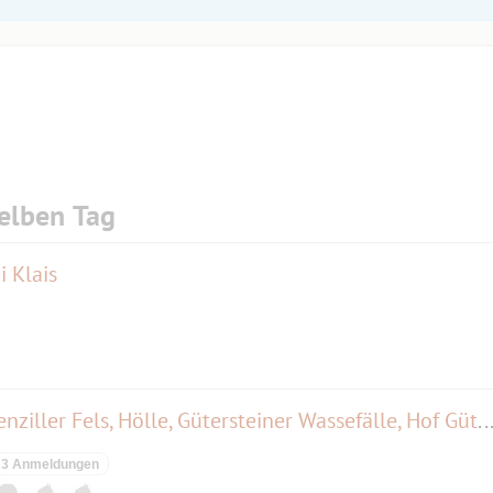
elben Tag
 Klais
Wanderung Hohenurach, Eppenziller Fels, Hölle, Gütersteiner Wassefälle, Hof Güter
3 Anmeldungen