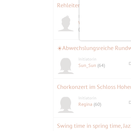
Rehleitenkopf (850 hm; 4,5 h;
Initiator
Walking-n-Talking
(62)
☀️Abwechslungsreiche Rund
Initiatorin
D
Sun_Sun
(64)
Chorkonzert im Schloss Hohe
Initiatorin
D
Regina
(60)
Swing time in spring time, Ja