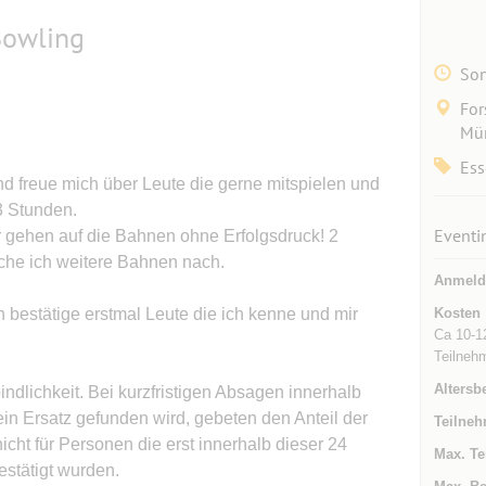
Bowling
Son
For
Mün
Ess
d freue mich über Leute die gerne mitspielen und
3 Stunden.
Eventi
r gehen auf die Bahnen ohne Erfolgsdruck! 2
uche ich weitere Bahnen nach.
Anmeld
h bestätige erstmal Leute die ich kenne und mir
Kosten
Ca 10-12
Teilnehm
Altersb
indlichkeit. Bei kurzfristigen Absagen innerhalb
ein Ersatz gefunden wird, gebeten den Anteil der
Teilneh
nicht für Personen die erst innerhalb dieser 24
Max. Te
stätigt wurden.