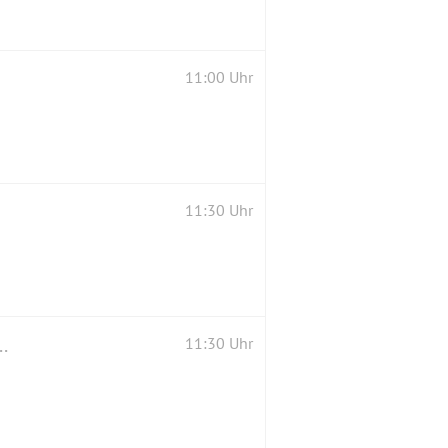
11:00 Uhr
11:30 Uhr
rten ->Kreuzlinger Forst ->Geisenbrunn ->Nebel
11:30 Uhr