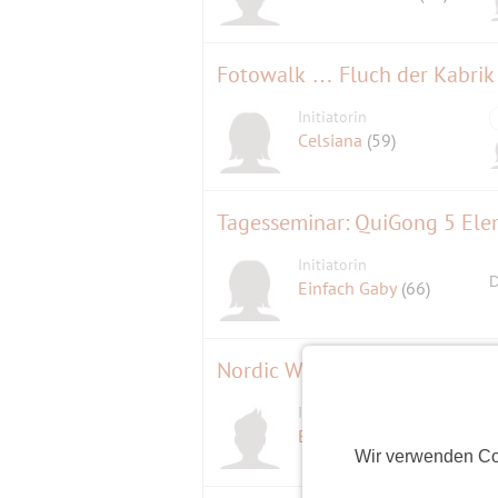
Fotowalk … Fluch der Kabrik
Initiatorin
Celsiana
(59)
Tagesseminar: QuiGong 5 El
Initiatorin
D
Einfach Gaby
(66)
Nordic Walking am Sonntag - 
Initiator
EinMuenchner
(62)
Wir verwenden Co