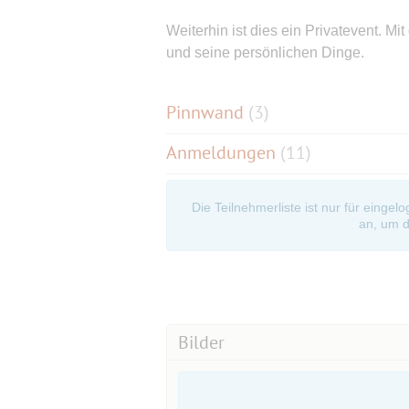
Weiterhin ist dies ein Privatevent. Mi
und seine persönlichen Dinge.
Pinnwand
(
3
)
Anmeldungen
(11)
Die Teilnehmerliste ist nur für eingel
an, um d
Bilder