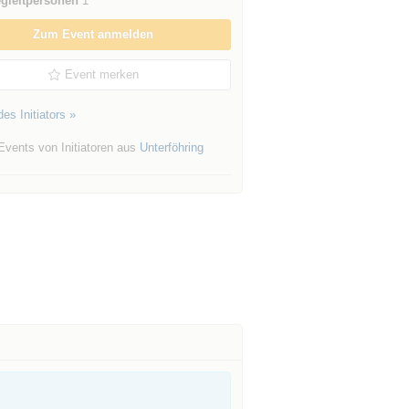
gleitpersonen
1
Zum Event anmelden
Event merken
es Initiators »
Events von Initiatoren aus
Unterföhring