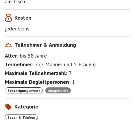
am Tisch
Kosten
https://www.muenchnersingles.de/group/2087
jeder seins
Anfahrt mit öffentlichen Verkehrsmitteln: am S-
Bahnhof Laim
Teilnehmer & Anmeldung
Alter:
bis 58
Jahre
Teilnehmer:
7
(
2 Männer
und
5 Frauen
)
Maximale Teilnehmerzahl:
7
Maximale Begleitpersonen:
1
Bestätigungsevent
Ausgebucht
Kategorie
Essen & Trinken