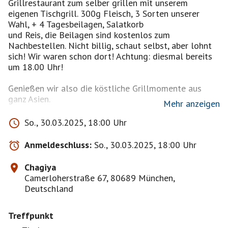
Grillrestaurant zum selber grillen mit unserem
eigenen Tischgrill. 300g Fleisch, 3 Sorten unserer
Wahl, + 4 Tagesbeilagen, Salatkorb
und Reis, die Beilagen sind kostenlos zum
Nachbestellen. Nicht billig, schaut selbst, aber lohnt
sich! Wir waren schon dort! Achtung: diesmal bereits
um 18.00 Uhr!
Genießen wir also die köstliche Grillmomente aus
ganz Asien.
Mehr anzeigen
Hier gehts zum Restaurant - schaut euch doch die
So., 30.03.2025, 18:00 Uhr
https://www.chagiya-grill.de
Anmeldeschluss:
So., 30.03.2025, 18:00 Uhr
Wir sind ganz entspannte und gut gelaunte Menschen,
Chagiya
die sich seit ein paar Jahren am Sonntagabend jedes
Camerloherstraße 67, 80689 München,
Mal in einem anderen Wirtshaus oder im Sommer im
Deutschland
Biergarten treffen. Neue Gesichter sind immer herzlich
willkommen.
Treffpunkt
Häufiges, kurzfristiges Absagen wird nicht so gerne
gesehen.