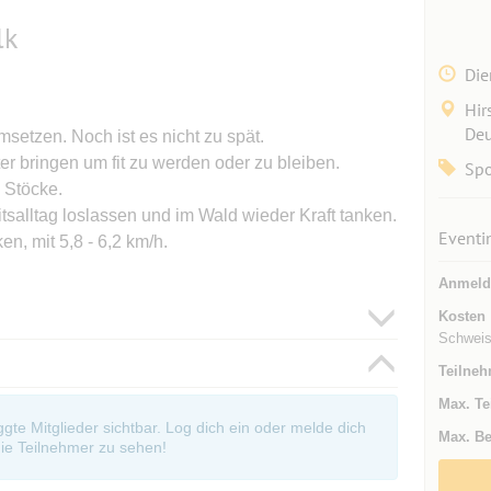
lk
Die
Hir
Deu
msetzen. Noch ist es nicht zu spät.
er bringen um fit zu werden oder zu bleiben.
Spo
 Stöcke.
tsalltag loslassen und im Wald wieder Kraft tanken.
Eventi
n, mit 5,8 - 6,2 km/h.
Anmeld
Kosten
Schweiss
Teilneh
Max. Te
oggte Mitglieder sichtbar. Log dich ein oder melde dich
Max. Be
ie Teilnehmer zu sehen!