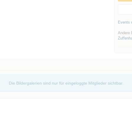
Events d
Andere 
Zuffenh
Die Bildergalerien sind nur für eingeloggte Mitglieder sichtbar.