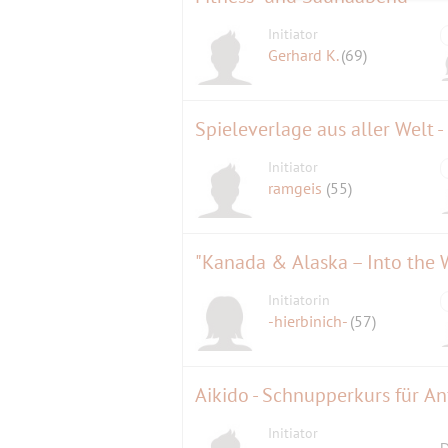
Initiator
Gerhard K.
(69)
Spieleverlage aus aller Welt -
Initiator
ramgeis
(55)
"Kanada & Alaska – Into the W
Initiatorin
-hierbinich-
(57)
Aikido - Schnupperkurs für A
Initiator
D