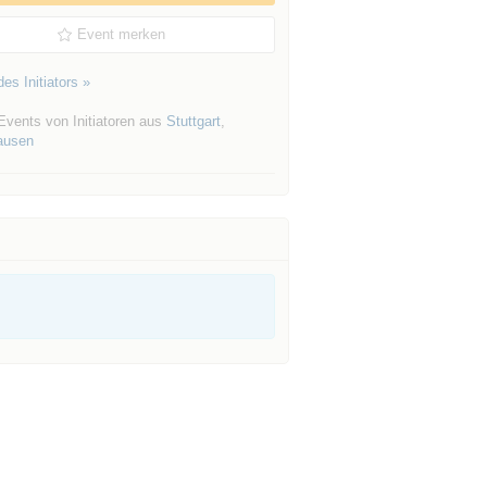
Event merken
es Initiators »
Events von Initiatoren aus
Stuttgart
,
ausen