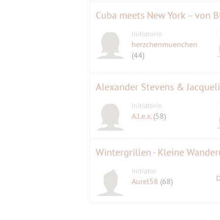
Cuba meets New York – von Bu
Initiatorin
herzchenmuenchen
(44)
Alexander Stevens & Jacquelin
Initiatorin
A.l.e.x.
(58)
Wintergrillen - Kleine Wande
Initiator
D
Aurel58
(68)