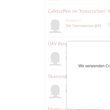
Cafetreffen im "historischen"
Initiatorin
D
Die Steinseenixe
(65)
DAV Bergvisionen - Kanada & 
Initiatorin
Signalkuppe
(58)
Wir verwenden Co
Skatrunde
Initiatorin
Micandra
(59)
Fitness- und Saunaabend