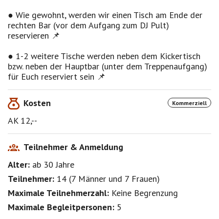
Freut Euch u.a. auf Hits von AC/DC, Bon Jovi, Nirvana,
Queen, Papa Roach, Guns N’ Roses, Volbeat, Metallica,
● Wie gewohnt, werden wir einen Tisch am Ende der
Rage Against the Machine, Shakra, Melissa Etheridge,
rechten Bar (vor dem Aufgang zum DJ Pult)
Linkin Park, Def Leppard, Iron Maiden, Foreigner, Head
reservieren 📌
East, Thundermother, Joan Jett, Edguy, Journey, Red
Hot Chili Peppers, Kiss, Dio, Accept, Nightwish, Russ
● 1-2 weitere Tische werden neben dem Kickertisch
Ballard, Saxon, Status Quo, Disturbed, Evanescence,
bzw. neben der Hauptbar (unter dem Treppenaufgang)
Airbourne, Gotthard, Gary Moore, Rammstein,
für Euch reserviert sein 📌
Eisbrecher, Supertramp, Judas Priest, Beast in Black,
Black Sabbath, Sabaton, Led Zeppelin, Within
Kosten
Kommerziell
Temptation, ZZ Top und vielen Weiteren 🎶
AK 12,--
Sei dabei, wenn sich Freunde, Bekannte und Fans der
Rockmusik treffen, tanzen, feiern und Spaß haben ☝️
Teilnehmer & Anmeldung
Wir freuen uns auf Euren Besuch und darauf mit Euch,
Alter:
ab 30
Jahre
zu einem bunten Rock-Mix aus den letzten fünf
Jahrzehnten, ins Wochenende zu feiern 🤩
Teilnehmer:
14
(
7 Männer
und
7 Frauen
)
Maximale Teilnehmerzahl:
Keine Begrenzung
Lasst uns das Leben tanzen 🙌
Maximale Begleitpersonen:
5
Euer Rock44 Team 👋