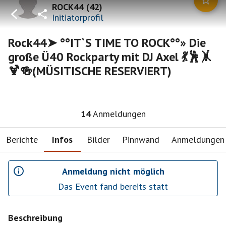
ROCK44
(
42
)
Initiatorprofil
Rock44➤ °°IT`S TIME TO ROCK°°» Die
große Ü40 Rockparty mit DJ Axel 💃🕺🤸
🍹🍻(MÜSITISCHE RESERVIERT)
14
Anmeldungen
Berichte
Infos
Bilder
Pinnwand
Anmeldungen
Anmeldung nicht möglich
Das Event fand bereits statt
Beschreibung