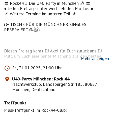
〓 Rock44 » Die Ü40 Party in München 🎶 〓
● Jeden Freitag - unter wechselnden Mottos ●
📌 Weitere Termine im unteren Teil 📌
(➤ TISCHE FÜR DIE MÜNCHNER SINGLES
RESERVIERT 🥳🙌)
Diesen Freitag kehrt DJ Axel für Euch zurück ans DJ-
Pult, um Euch eine bunte Mischung aus den besten
Mehr anzeigen
Rockklassikern & Aktuellerem aus der Rockmusik zu
präsentieren 🤩🎸
Fr., 31.01.2025, 21:00 Uhr
➤ Freitag ● 31.01.25 ab 21:00 Uhr ● im Nachtwerk
Ü40-Party München: Rock 44
Club München 📌
Nachtwerkclub, Landsberger Str. 185, 80687
München, Deutschland
Dann heißt es wieder "gar nicht erst aufs Sofa,
sondern direkt los zur großen Ü40 Rockparty und
Treffpunkt
Abfeiern bis die Hütte qualmt" 🥳🙌
Müsi-Treffpunkt im Rock44-Club: