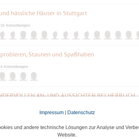
 und hässliche Häuser in Stuttgart
16 Anmeldungen
usprobieren, Staunen und Spaßhaben
4 Anmeldungen
RUND UM BAD TÖLZ MIT WUNDERVOLLEN AN- UND AUSSICHTEN BEI HERRLIC
5 Anmeldungen
Impressum
|
Datenschutz
okies und andere technische Lösungen zur Analyse und Verbe
Website.
Wanderung im Wittelsbacher Land zum Blumentha