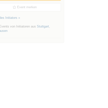
Event merken
es Initiators »
Events von Initiatoren aus
Stuttgart
,
ausen