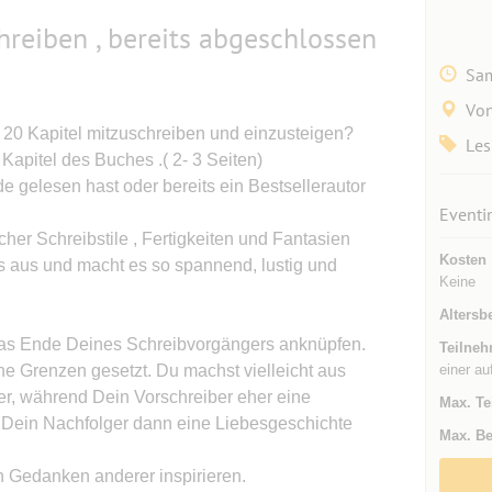
reiben , bereits abgeschlossen
Sam
Von
r 20 Kapitel mitzuschreiben und einzusteigen?
Les
 Kapitel des Buches .( 2- 3 Seiten)
e gelesen hast oder bereits ein Bestsellerautor
Eventi
her Schreibstile , Fertigkeiten und Fantasien
Kosten
s aus und macht es so spannend, lustig und
Keine
Altersb
das Ende Deines Schreibvorgängers anknüpfen.
Teilneh
ne Grenzen gesetzt. Du machst vielleicht aus
einer au
er, während Dein Vorschreiber eher eine
Max. Te
d Dein Nachfolger dann eine Liebesgeschichte
Max. Be
n Gedanken anderer inspirieren.