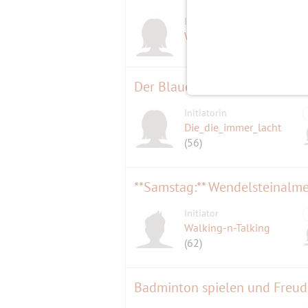
Initiatorin
Waldschrat
(57)
Der Blaue Reiter - Führung
Initiatorin
Die_die_immer_lacht
(56)
**Samstag:** Wendelsteinalm
Initiator
Walking-n-Talking
(62)
Badminton spielen und Freu