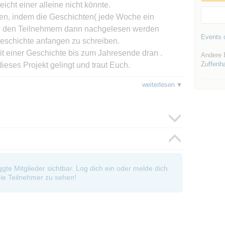
cht einer alleine nicht könnte.
fnen, indem die Geschichten( jede Woche ein
von den Teilnehmern dann nachgelesen werden
Events d
Geschichte anfangen zu schreiben.
it einer Geschichte bis zum Jahresende dran .
Andere 
Zuffenh
 dieses Projekt gelingt und traut Euch.
as ganz Großem.
weiterlesen
" dann nach unserem gemeinsamen literarischen
n Abend zusammen, lernen uns kennen und tauschen
ssartigen, was wir gemeinsam erschaffen haben.
oggte Mitglieder sichtbar. Log dich ein oder melde dich
ie Teilnehmer zu sehen!