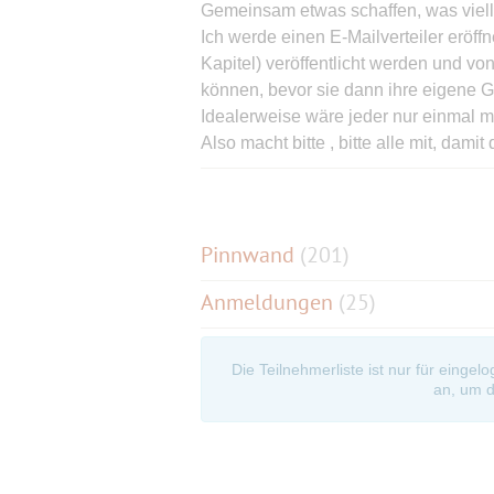
Gemeinsam etwas schaffen, was viellei
Ich werde einen E-Mailverteiler eröf
Kapitel) veröffentlicht werden und 
können, bevor sie dann ihre eigene 
Idealerweise wäre jeder nur einmal m
Also macht bitte , bitte alle mit, damit
Werdet Teil von einem vielleicht etw
Am Jahresende kommen wir "Autoren
Abenteuer alle bei einem gesellige
uns aus und erfreuen uns an dem Gro
Pinnwand
(
201
)
Anmeldungen
(25)
Die Teilnehmerliste ist nur für eingel
an, um d