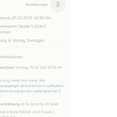
8
Anmeldungen
twoch, 05.02.2025 18:30 Uhr
enheimer Straße 5, 81667
nchen
ung & Vortrag, Sonstiges
nformationen
eschluss
Sonntag, 02.02.2025 20:00 Uhr
chung vorher bitte online über
rausgegangen.de/events/lost-in-wahlkabine-
ierte-lesung-aus-den-wahlprogramme-2/
n
eschränkung
ab 54 Jahre bis 69 Jahre
mer
6 (keine Männer und 6 Frauen )