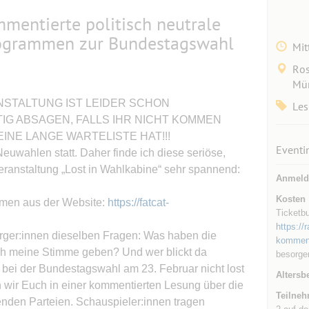
mentierte politisch neutrale
ogrammen zur Bundestagswahl
Mit
Ros
Mü
ERANSTALTUNG IST LEIDER SCHON
Les
IG ABSAGEN, FALLS IHR NICHT KOMMEN
INE LANGE WARTELISTE HAT!!!
Eventi
uwahlen statt. Daher finde ich diese seriöse,
-Veranstaltung „Lost in Wahlkabine“ sehr spannend:
Anmeld
Kosten
ammen aus der Website:
https://fatcat-
Ticketbu
https://
Bürger:innen dieselben Fragen: Was haben die
komment
h meine Stimme geben? Und wer blickt da
besorge
 bei der Bundestagswahl am 23. Februar nicht lost
Altersb
n wir Euch in einer kommentierten Lesung über die
Teilneh
henden Parteien. Schauspieler:innen tragen