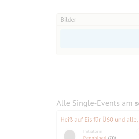
Ende: 21:00 Uhr
Bilder
Optional mit "Nachbesprechungs-Drink
reserviert.
Jeder, der dabei sein möchte, mus
(kostenfreies) Ticket buchen:
https://
kommentierte-lesung-aus-den-wahlp
ACHTUNG: BEGRENZTE PLÄTZE!!
Alle Single-Events am
s
Heiß auf Eis für Ü60 und alle
Initiatorin
Rennbiberl
(70)