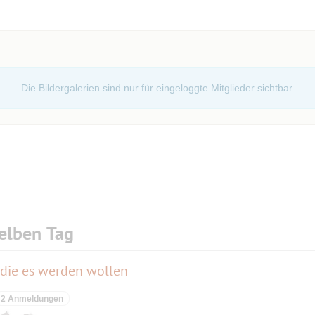
" nach der Veranstaltung. Ich habe dafür nichts
Die Bildergalerien sind nur für eingeloggte Mitglieder sichtbar.
s sich VORHER RECHTZEITIG online ein
rausgegangen.de/events/lost-in-wahlkabine-
rogramme-2/
!
elben Tag
, die es werden wollen
2 Anmeldungen