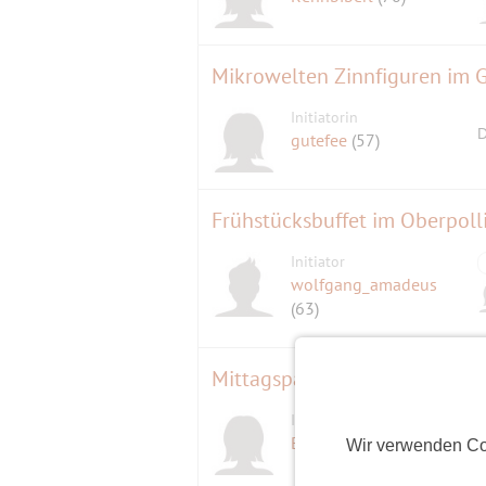
Mikrowelten Zinnfiguren im
Initiatorin
D
gutefee
(57)
Initiator
wolfgang_amadeus
(63)
Mittagspause im "Rammertho
Initiatorin
Bärbel
(65)
Wir verwenden Co