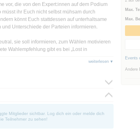
2 auf de
e vor, die von den Expert:innen auf dem Podium
Max. Te
o müsst ihr Euch nicht selbst mühsam durch
dern könnt Euch stattdessen auf unterhaltsame
Max. Be
und Unterschiede der Parteien informieren.
neutral, sie soll informieren, zum Wählen motivieren
te Wahlempfehlung gibt es bei „Lost in
!"
Events d
weiterlesen
Andere 
demie für Politische Bildung Tutzing), Martin Fuchs
e Meta Beisel (Süddeutsche Zeitung)
nd & gestalten)
ing
oggte Mitglieder sichtbar. Log dich ein oder melde dich
ie Teilnehmer zu sehen!
 Bitte bucht euch vorher ein online ein Ticket; es
kurzfristig oder vor Ort noch verfügbare Tickets