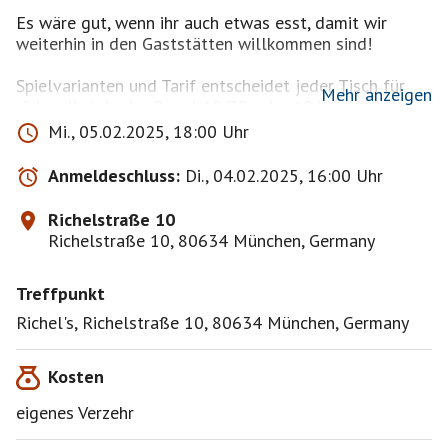
Es wäre gut, wenn ihr auch etwas esst, damit wir
weiterhin in den Gaststätten willkommen sind!
Spielvarianten und Tarif entscheidet jeder Tisch für
Mehr anzeigen
sich selbst. In der Regel 10/30 oder 10/20/50 Cent
Mi., 05.02.2025, 18:00 Uhr
Gerne können NichtmüSis als Mitspieler oder
Zuschauer mitgebracht werden. Bitte als
Anmeldeschluss:
Di., 04.02.2025, 16:00 Uhr
Begleitperson mitanmelden
Richelstraße 10
Als Anfänger könnt ihr mich gerne per PN anschreiben.
Richelstraße 10, 80634 München, Germany
Ich finde auf jeden Fall eine passende Lösung für
euch!
Treffpunkt
Ich machte eine Gruppe als Versuch hier auf...
Richel's, Richelstraße 10, 80634 München, Germany
(Schafkopf und Mehr)
Ich bin super dankbar, wenn man da auch Mitglied
Kosten
wird!
eigenes Verzehr