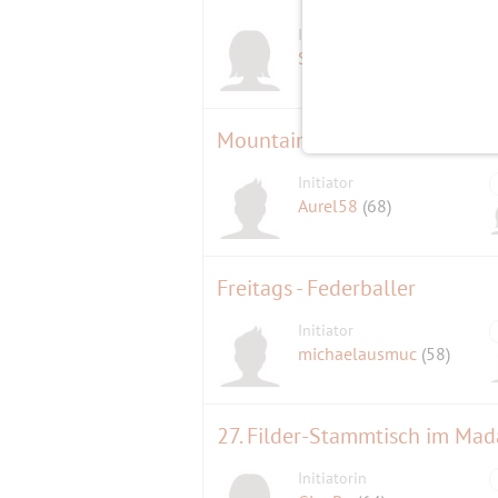
Initiatorin
Schafkopflady
(61)
Mountain Music Band
Initiator
Aurel58
(68)
Freitags - Federballer
Initiator
michaelausmuc
(58)
27. Filder-Stammtisch im M
Initiatorin