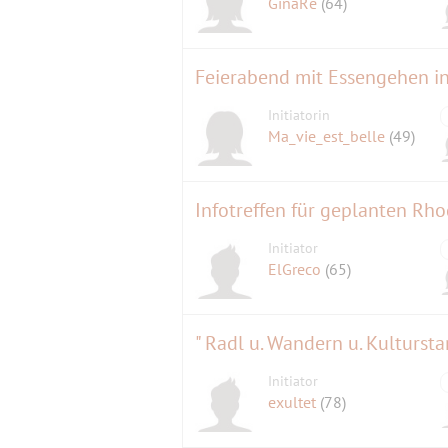
GinaRe
(64)
Feierabend mit Essengehen in
Initiatorin
Ma_vie_est_belle
(49)
Infotreffen für geplanten Rh
Initiator
ElGreco
(65)
" Radl u. Wandern u. Kulturs
Initiator
exultet
(78)