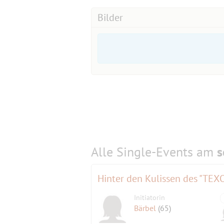
Frédéric Chopin
Bilder
Impromptu Nr. 3 Ges-Dur op. 51 · Sona
Tickets:
https://www.kuenstlerhaus-muc.de/eve
uhlmann/#further
** Ermäßigung für Schülerinnen und 
Vorlage des entsprechenden Ausweis
Alle Single-Events am
s
Hinter den Kulissen des "T
Initiatorin
Bärbel
(65)