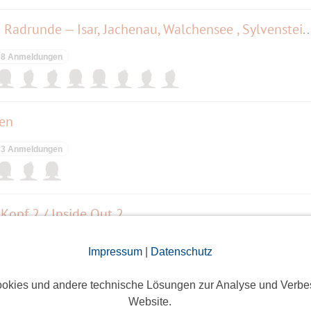
Landschaftlich wunderschöne Radrunde — Isar, Jachenau, Walchensee , Syl
8 Anmeldungen
gen
3 Anmeldungen
Kopf 2 / Inside Out 2
ieses Event hatte keine Anmeldungen
Impressum
|
Datenschutz
okies und andere technische Lösungen zur Analyse und Verbe
Website.