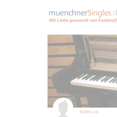
ROMO
(68)