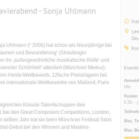
avierabend - Sonja Uhlmann
Fre
Len
Deu
nja Uhlmann (* 2006) hat schon als Neunjährige bei
Kon
‚Staunen und Bewunderung‘ (Straubinger
en ihr ‚außergewöhnliche musikalische Reife‘ und
Eventi
senster Schönheit‘ attestiert (Münchner Merkur).
beim Henle-Wettbewerb, 12fache Preisträgerin bei
Anmeld
re internationale Wettbewerbe von Mailand, Paris
Uhr
Kosten
€ 25- - (
olgreichen Klassik-Talentschuppen des
Teilneh
21 bei den Great Composers Competitions, London,
Im selben Jahr trat sie beim Münchner Festival Stars
Max. Te
ezital-Debut bei den Winners and Masters-
Max. Be