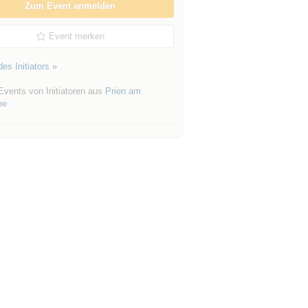
Zum Event anmelden
Event merken
es Initiators »
Events von Initiatoren aus
Prien am
ee
DLWhVNyouxsg