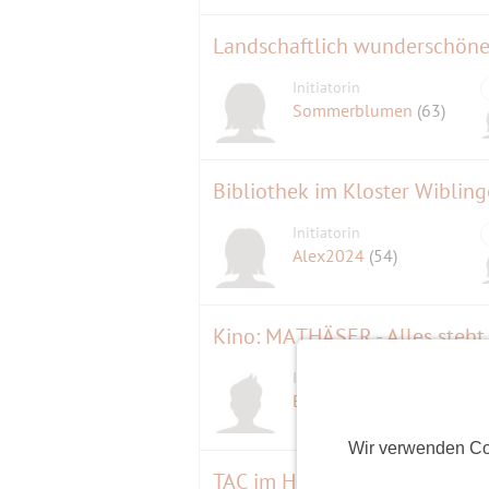
Initiatorin
Sommerblumen
(63)
Bibliothek im Kloster Wiblin
Initiatorin
Alex2024
(54)
Kino: MATHÄSER - Alles steht 
Initiator
D
BesterMüsi
(56)
Wir verwenden Co
TAC im Hirschgarten