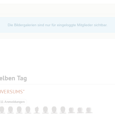
te Nr. 3 h-Moll op. 58
Die Bildergalerien sind nur für eingeloggte Mitglieder sichtbar.
nt/winners-and-masters-klavierkonzert-mit-sonja-
Schüler, Studierende und Schwerbehinderte gegen
es.
elben Tag
EXOVERSUMS"
11 Anmeldungen