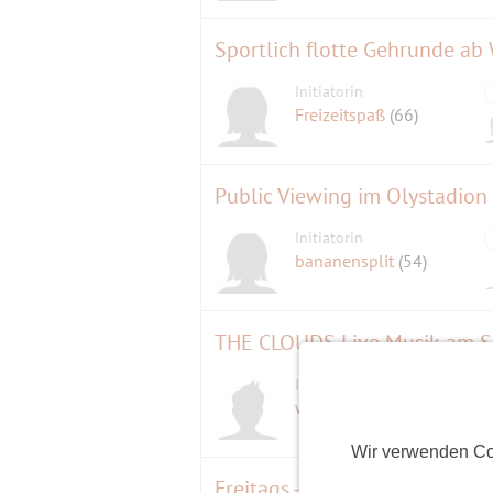
Sportlich flotte Gehrunde ab
Initiatorin
Freizeitspaß
(66)
Public Viewing im Olystadion
Initiatorin
bananensplit
(54)
THE CLOUDS Live Musik am 
Initiator
waage54
(71)
Wir verwenden Co
Freitags - Federballer