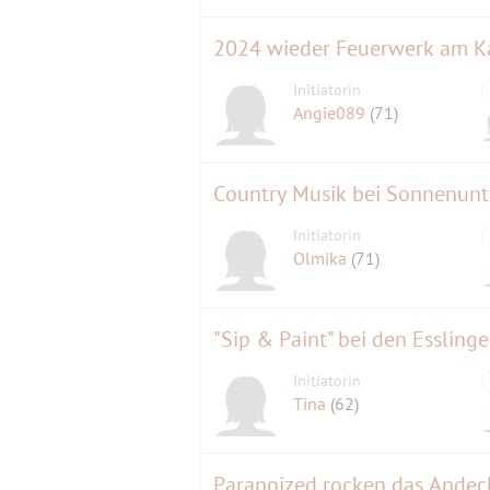
2024 wieder Feuerwerk am Ka
Initiatorin
Angie089
(71)
Country Musik bei Sonnenun
Initiatorin
Olmika
(71)
"Sip & Paint" bei den Essling
Initiatorin
Tina
(62)
Paranoized rocken das Andech