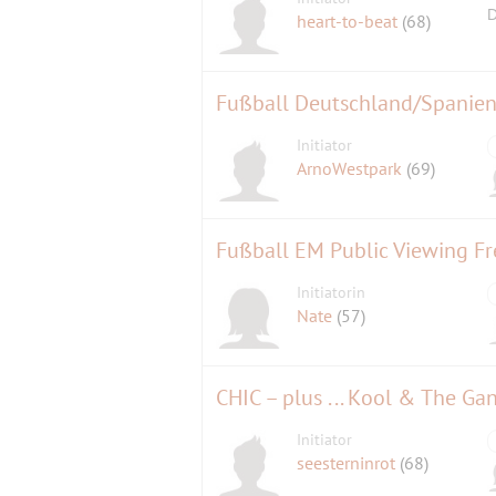
D
heart-to-beat
(68)
Fußball Deutschland/Spanie
Initiator
ArnoWestpark
(69)
Fußball EM Public Viewing Fr
Initiatorin
Nate
(57)
CHIC – plus ... Kool & The Ga
Initiator
seesterninrot
(68)