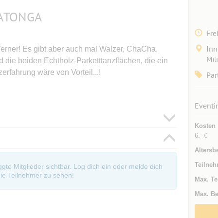
RATONGA
Fre
Inn
rner! Es gibt aber auch mal Walzer, ChaCha,
Mün
 die beiden Echtholz-Parketttanzflächen, die ein
zerfahrung wäre von Vorteil...!
Par
Eventi
Kosten
6.- €
Altersb
Teilneh
oggte Mitglieder sichtbar. Log dich ein oder melde dich
ie Teilnehmer zu sehen!
Max. Te
Max. Be