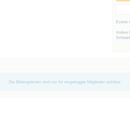
Events d
Andere 
Schwant
Die Bildergalerien sind nur für eingeloggte Mitglieder sichtbar.