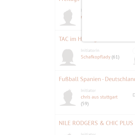
Initiator
michaelausmuc
(58)
TAC im Hirschgarten
Initiatorin
Schafkopflady
(61)
Fußball Spanien - Deutschlan
Initiator
D
chris aus stuttgart
(59)
NILE RODGERS & CHIC PLUS
Initiator