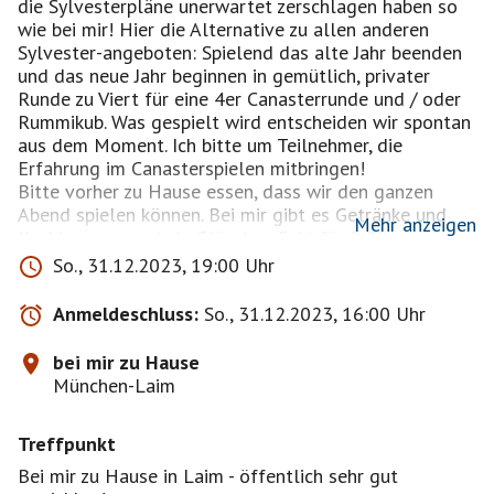
die Sylvesterpläne unerwartet zerschlagen haben so
wie bei mir! Hier die Alternative zu allen anderen
Sylvester-angeboten: Spielend das alte Jahr beenden
und das neue Jahr beginnen in gemütlich, privater
Runde zu Viert für eine 4er Canasterrunde und / oder
Rummikub. Was gespielt wird entscheiden wir spontan
aus dem Moment. Ich bitte um Teilnehmer, die
Erfahrung im Canasterspielen mitbringen!
Bitte vorher zu Hause essen, dass wir den ganzen
Abend spielen können. Bei mir gibt es Getränke und
Mehr anzeigen
Knabberzeug und ein Gläschen Sekt für 0:00 zum
anstoßen.
So., 31.12.2023, 19:00 Uhr
Ich freue mich auf einen netten Sylvesterbend
Anmeldeschluss:
So., 31.12.2023, 16:00 Uhr
Wie Ihr öffentlich zu mir kommt:
1. S-Bhf Hirschgarten & 12 Min. Fußweg oder 1
bei mir zu Hause
Station mit Bus 62 bis Lautensackstr.
München-Laim
2. U5 bis Friedenheimer Straße & 5 Min. Fußweg
3. Bus 62 bis Lautensackstraße & 5 Min. Fußweg
Treffpunkt
4. Bus 130 bis Hans-Thonauer-Str. & 5 Min. Fußweg
5. TRAM 18 & 19 bis Lautensackstaße & 5 Min.
Bei mir zu Hause in Laim - öffentlich sehr gut