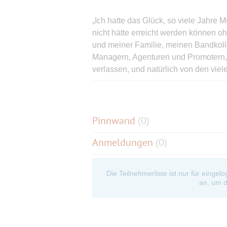
„Ich hatte das Glück, so viele Jahre 
nicht hätte erreicht werden können o
und meiner Familie, meinen Bandkoll
Managern, Agenturen und Promotern, 
verlassen, und natürlich von den vie
anhaltendes Engagement in der Musik 
Auf der Abschiedstournee spielen Joh
der großen kreativen und produktiven 
Pinnwand
(
0
)
frühen Band-Jahren wie „Hymn“, „Moc
Anmeldungen
(0)
Of The Universe“. Die Songs hat Joh
Kopf der Band, nicht nur geschrieben. 
unverwechselbaren Stimme auch sein
Die Teilnehmerliste ist nur für eingel
Stücke sind längst zu Klassikern de
an, um d