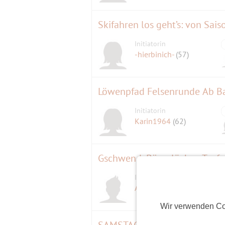
Skifahren los geht’s: von Sais
Initiatorin
-hierbinich-
(57)
Löwenpfad Felsenrunde Ab B
Initiatorin
Karin1964
(62)
Gschwend: Bärenlöcher, Teuf
Initiator
Aurel58
(68)
Wir verwenden Co
SAMSTAG Badminton Flat 10 