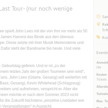
Last Tour- (nur noch wenige
Sam
Rek
Sch
e spielt John Lees mit der von ihm vor mehr als 50
 James Harvest das Beste aus den überaus
Kun
pe. Diese setzte mit ihrer Musik Meilensteine und
 Dafür steht der Bandname bis heute. Und viele
Eventi
Anmeld
Geburtstag gefeiert. Und er ist „zu der
Uhr
in letztes Jahr der großen Tourneen sein wird“,
Kosten
 Fans. John Lees (Gitarre, Gesang) will weiterhin mit
Tickets 
(Bass, Gesang), Kevin Whitehead (Schlagzeug)
Altersb
eiben und aufnehmen, verspricht er. Aber die
Teilneh
urneen möchte er nach dem Sommer 2023 nicht
für die Zukunft höchstens „einzelne Livedaten wie
Max. Te
n Veranstaltungen“ in Aussicht.