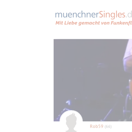
Rob59
(66)