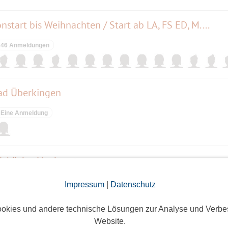
onstart bis Weihnachten / Start ab LA, FS ED, M....
46 Anmeldungen
ad Überkingen
Eine Anmeldung
elsküche, Hagbergturm
4 Anmeldungen
Impressum
|
Datenschutz
okies und andere technische Lösungen zur Analyse und Verbe
Website.
bis 15Uhr