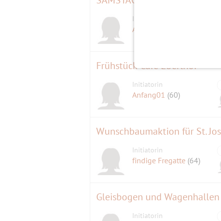
Initiatorin
A.l.e.x.
(58)
Frühstück Cafe Eberlhof
Initiatorin
Anfang01
(60)
Wunschbaumaktion für St. Jos
Initiatorin
findige Fregatte
(64)
Gleisbogen und Wagenhallen 
Initiatorin