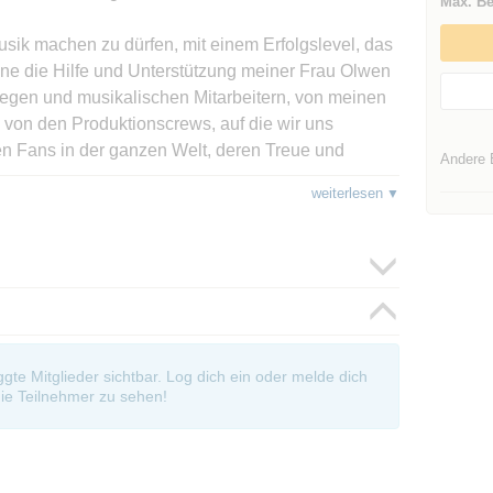
Max. Be
Musik machen zu dürfen, mit einem Erfolgslevel, das
hne die Hilfe und Unterstützung meiner Frau Olwen
egen und musikalischen Mitarbeitern, von meinen
von den Produktionscrews, auf die wir uns
len Fans in der ganzen Welt, deren Treue und
Andere 
sehr geschätzt ist. Danke an Euch alle.“
weiterlesen
n Lees‘ Barclay James Harvest vor allem Titel aus
Barclay-Ära, in erster Linie also die Hits aus den
kingbird“, „Poor Man’s Moody Blues“ oder „Child
n Lees, Barclay-Gründungsmitglied und heutiger
Er hat ihnen mit seiner sanften,
en musikalischen Stempel aufgedrückt. Die
oggte Mitglieder sichtbar. Log dich ein oder melde dich
r Rockmusik geworben.
ie Teilnehmer zu sehen!