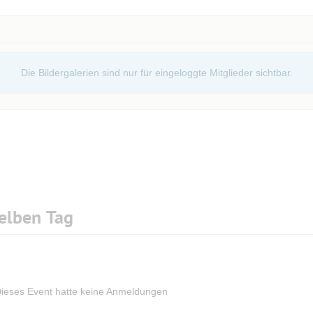
Die Bildergalerien sind nur für eingeloggte Mitglieder sichtbar.
elben Tag
ieses Event hatte keine Anmeldungen