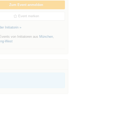
Zum Event anmelden
Event merken
er Initiatorin »
Events von Initiatoren aus
München
,
ing-West