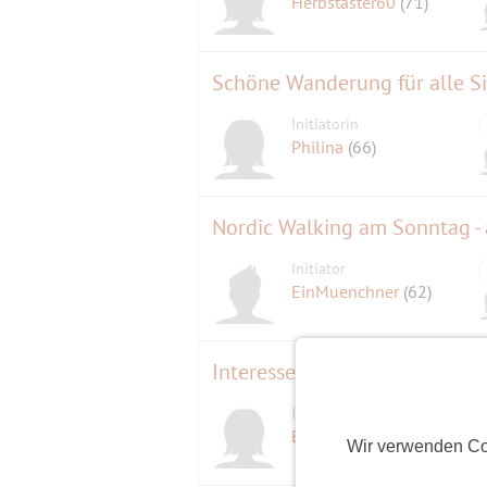
Herbstaster60
(71)
Schöne Wanderung für alle S
Initiatorin
Philina
(66)
Nordic Walking am Sonntag -
Initiator
EinMuenchner
(62)
Interessenabfrage. Weitwande
Initiatorin
Elisa 2
(70)
Wir verwenden Co