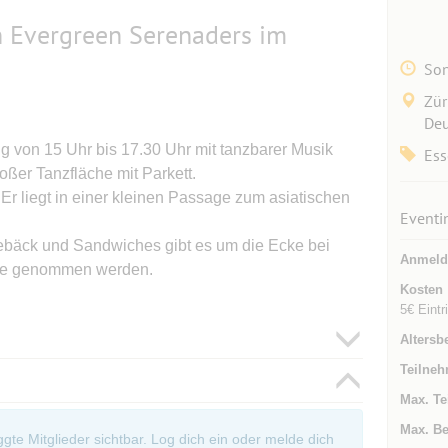
 Evergreen Serenaders im
Son
Zür
Deu
g von 15 Uhr bis 17.30 Uhr mit tanzbarer Musik
Ess
ßer Tanzfläche mit Parkett.
. Er liegt in einer kleinen Passage zum asiatischen
Eventi
ebäck und Sandwiches gibt es um die Ecke bei
Anmeld
sche genommen werden.
Kosten
5€ Eintri
Altersb
Teilneh
Max. Te
Max. Be
oggte Mitglieder sichtbar. Log dich ein oder melde dich