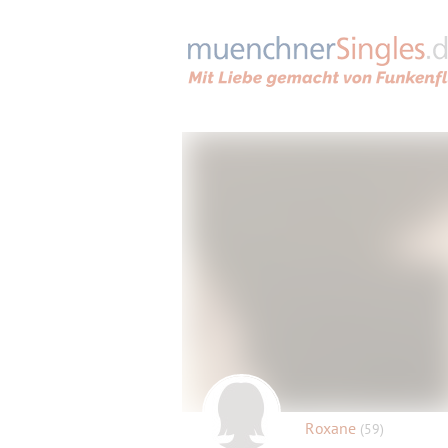
Roxane
(59)