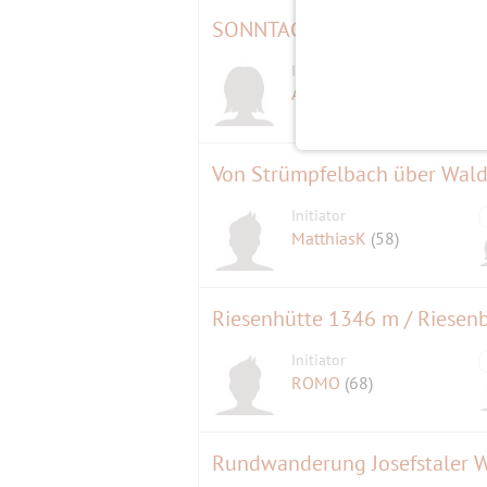
SONNTAG Badminton Flat 10 b
Initiatorin
A.l.e.x.
(58)
Von Strümpfelbach über Wald
Initiator
MatthiasK
(58)
Riesenhütte 1346 m / Riesen
Initiator
ROMO
(68)
Rundwanderung Josefstaler Wa