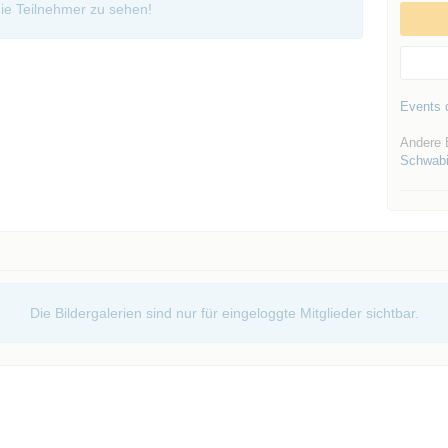
ie Teilnehmer zu sehen!
Events d
Andere 
Schwab
Die Bildergalerien sind nur für eingeloggte Mitglieder sichtbar.