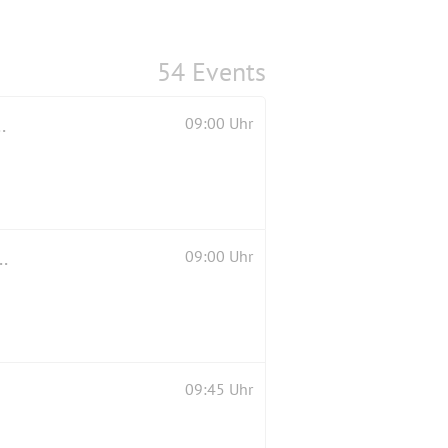
54 Events
rinz ohne weissen Schimmel", Tag 2
09:00 Uhr
abseilen, Gaudeamus-Übundsklettersteig&Klamml
09:00 Uhr
09:45 Uhr