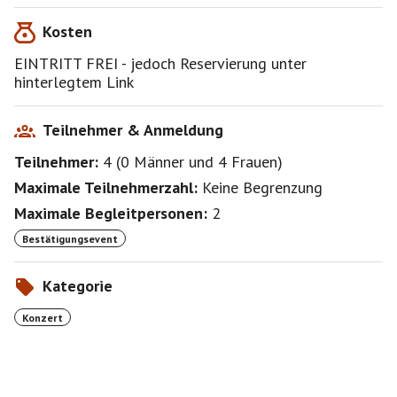
vielseitige Programm ab.
Kosten
EINTRITT FREI - jedoch Reservierung unter
hinterlegtem Link
https://www.kulturzentrummessestadt.de/files/ticket/t
ickets.php?id=1584
Teilnehmer & Anmeldung
Teilnehmer:
4
(
0 Männer
und
4 Frauen
)
https://www.kulturzentrummessestadt.de/files/index_l
Maximale Teilnehmerzahl:
Keine Begrenzung
ist.php?seite=19&folge=00
Maximale Begleitpersonen:
2
Bestätigungsevent
Jeder ist natürlich für sich selbst verantwortlich. Für
etwaige persönliche und sonstige Schäden betreffend
Kategorie
des Events wird keine Verantwortung/Haftung
übernommen.
Konzert
Freue mich auf nette Gesellschaft.