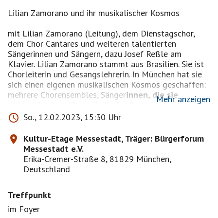
Lilian Zamorano und ihr musikalischer Kosmos
mit Lilian Zamorano (Leitung), dem Dienstagschor,
dem Chor Cantares und weiteren talentierten
Sängerinnen und Sängern, dazu Josef Reßle am
Klavier. Lilian Zamorano stammt aus Brasilien. Sie ist
Chorleiterin und Gesangslehrerin. In München hat sie
sich einen eigenen musikalischen Kosmos geschaffen:
mehrere Chorensembles, Sänger
innen, die sie
Mehr anzeigen
unterrichtet, und musikalische Partner, mit denen
sie immer wieder zusammenarbeitet. Dieser
So., 12.02.2023, 15:30 Uhr
musikalische Nachmittag zeigt die Vielfalt ihres
Schaffens. Mit Cantares, dem brasilianischen Chor
Kultur-Etage Messestadt, Träger: Bürgerforum
in München, stellt sie Lieder der MPB Música
Messestadt e.V.
Popular Brasileira vor. Der Dienstagschor singt,
Erika-Cremer-Straße 8, 81829 München,
begleitet vom bekannten Jazz-Pianisten Josef
Deutschland
Reßle, Lieder aus Pop und Musicals. Dabei kommt
(auch das eine musikalische Facette in Zamoranos
Treffpunkt
Kosmos) die „Body Percussion“, das Trommeln auf
dem eigenen Körper, zum Einsatz. Darbietungen
im Foyer
einzelner ihrer Gesangsschüler
innen runden das