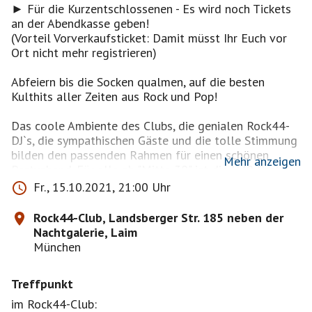
► Für die Kurzentschlossenen - Es wird noch Tickets
an der Abendkasse geben!
(Vorteil Vorverkaufsticket: Damit müsst Ihr Euch vor
Ort nicht mehr registrieren)
Abfeiern bis die Socken qualmen, auf die besten
Kulthits aller Zeiten aus Rock und Pop!
Das coole Ambiente des Clubs, die genialen Rock44-
DJ`s, die sympathischen Gäste und die tolle Stimmung
bilden den passenden Rahmen für einen schönen
Mehr anzeigen
Partyabend. Für alle ab "Mitte 30" ist die Ü40 Party
"ROCK 44" der Tipp, um mit ihrer eigenen Altersgruppe
Fr., 15.10.2021, 21:00 Uhr
zu feiern, zu flirten und richtig abzurocken.
Rock44-Club, Landsberger Str. 185 neben der
Für alle Raucher und Nicht-Raucher gibt es einen
Nachtgalerie, Laim
schönen Außenbereich mit gemütlicher Sofaecke!
München
► Keine Maskenpflicht!
Treffpunkt
► Keine Abstandsregeln!
► Tanzen erlaubt bis die Socken qualmen!
im Rock44-Club: