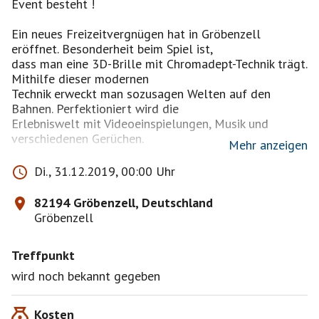
Event besteht !
Ein neues Freizeitvergnügen hat in Gröbenzell
eröffnet. Besonderheit beim Spiel ist,
dass man eine 3D-Brille mit Chromadept-Technik trägt.
Mithilfe dieser modernen
Technik erweckt man sozusagen Welten auf den
Bahnen. Perfektioniert wird die
Erlebniswelt mit Videoeinspielungen, Musik und
verschiedenen Gerüchen.
Mehr anzeigen
Auf einer Fläche von 600 qm hat man drei
Di., 31.12.2019, 00:00 Uhr
Themenwelten entstehen lassen
82194 Gröbenzell, Deutschland
Gröbenzell
Weltraum
* Unterwasser
Treffpunkt
Man ist in einer anderen Welt, einer Fantasiewelt :-))
wird noch bekannt gegeben
Insgesamt gibt es 18 Minigolfbahnen und ist ein
Kosten
Freizeitvergnügen für jung und alt.