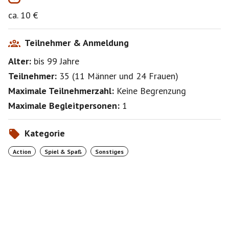
Der ideale Freizeitspaß für die kalte Jahreszeit :-))
ca. 10 €
Bei Interesse wird ein Event eingestellt.
Teilnehmer & Anmeldung
!!! Ich übernehme keinerlei Haftung !!!
Alter:
bis 99
Jahre
Teilnehmer:
35
(
11 Männer
und
24 Frauen
)
Maximale Teilnehmerzahl:
Keine Begrenzung
Maximale Begleitpersonen:
1
Kategorie
Action
Spiel & Spaß
Sonstiges