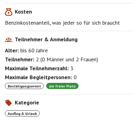
zu werden.
Kosten
Die Teilnahme erfolgt auf eigene Verantwortung, eine
Benzinkostenanteil, was jeder so für sich braucht
Haftung meinerseits für Unfälle jeglicher Art ist
ausgeschlossen und wird durch die Teilnahme
bestätigt.
Teilnehmer & Anmeldung
Alter:
bis 60
Jahre
Teilnehmer:
2
(
0 Männer
und
2 Frauen
)
Maximale Teilnehmerzahl:
3
Maximale Begleitpersonen:
0
Bestätigungsevent
ein freier Platz
Kategorie
Ausflug & Urlaub