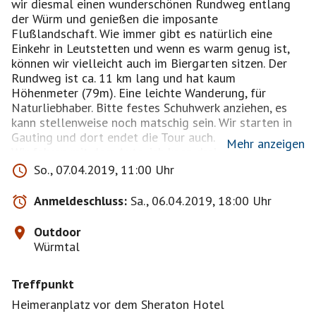
wir diesmal einen wunderschönen Rundweg entlang
der Würm und genießen die imposante
Flußlandschaft. Wie immer gibt es natürlich eine
Einkehr in Leutstetten und wenn es warm genug ist,
können wir vielleicht auch im Biergarten sitzen. Der
Rundweg ist ca. 11 km lang und hat kaum
Höhenmeter (79m). Eine leichte Wanderung, für
Naturliebhaber. Bitte festes Schuhwerk anziehen, es
kann stellenweise noch matschig sein. Wir starten in
Gauting und dort endet die Tour auch.
Mehr anzeigen
Wir fahren mit dem Auto, ich kann drei
Mitfahrgelegenheiten anbieten.
So., 07.04.2019, 11:00 Uhr
https://www.outdooractive.com/de/wanderung/starnb
Anmeldeschluss:
Sa., 06.04.2019, 18:00 Uhr
erger-fuenf-seen-land/starnberger-fuenf-seen-land-
wuermtal-rundwanderung/102555365/#dmdtab=oax-
Outdoor
tab3
Würmtal
Aus gegebenen Anlass muss ich darauf hinweisen,
Treffpunkt
dass nur bestätigte Teilnehmer mitkommen können.
Unangemeldete müssen damit rechnen, wieder nach
Heimeranplatz vor dem Sheraton Hotel
Hause geschickt