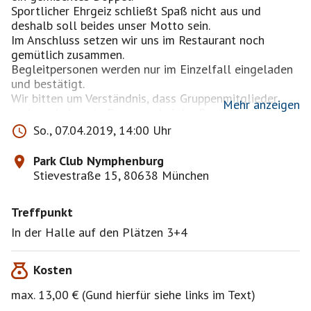
Sportlicher Ehrgeiz schließt Spaß nicht aus und
deshalb soll beides unser Motto sein.
Im Anschluss setzen wir uns im Restaurant noch
gemütlich zusammen.
Begleitpersonen werden nur im Einzelfall eingeladen
und bestätigt.
Wir bitten um Verständnis, dass Gruppenmitglieder
Mehr anzeigen
und uns bekannte Personen bei der Bestätigung
bevorzugt werden.
So., 07.04.2019, 14:00 Uhr
Abmeldungen können leider nur bis 24 Stunden vor
Park Club Nymphenburg
unserem Treffen angenommen werden.
Stievestraße 15, 80638 München
Für spätere Abmeldungen bitten wir Euch um
Verständnis, dass die Kosten trotzdem erhoben
Treffpunkt
werden müssen, sofern kein Ersatz gefunden werden
kann.
In der Halle auf den Plätzen 3+4
Jeder hat für entsprechende Sportbekleidung wie z.B.
Kosten
rutschfeste Sportschuhe mit heller Sohle zu sorgen!!
Und noch ganz wichtig!!!:
max. 13,00 € (Gund hierfür siehe links im Text)
Es handelt sich um eine private Veranstaltung.