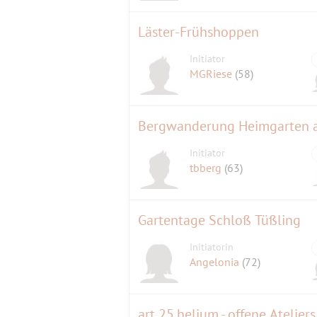
Läster-Frühshoppen
Initiator
MGRiese
(58)
Bergwanderung Heimgarten a
Initiator
tbberg
(63)
Gartentage Schloß Tüßling
Initiatorin
Angelonia
(72)
art 25.helium - offene Ateliers