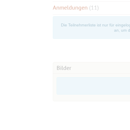
Anmeldungen
(11)
Die Teilnehmerliste ist nur für eingel
an, um d
Bilder