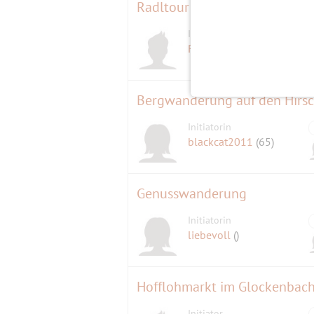
Radltour zum Hackensee
Initiator
Radl-Fuzzy
(53)
Initiatorin
blackcat2011
(65)
Genusswanderung
Initiatorin
liebevoll
()
Hofflohmarkt im Glockenbach
Initiator