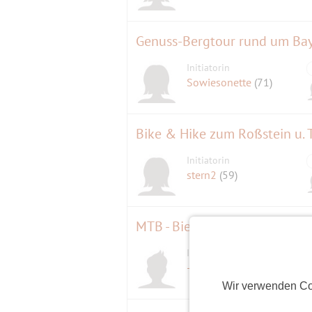
Genuss-Bergtour rund um Bay
Initiatorin
Sowiesonette
(71)
Bike & Hike zum Roßstein u. 
Initiatorin
stern2
(59)
MTB - Bieberwier - Nassereith
Initiator
-Klaus-
(59)
Wir verwenden Co