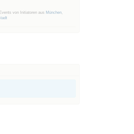
Events von Initiatoren aus
München
,
tadt