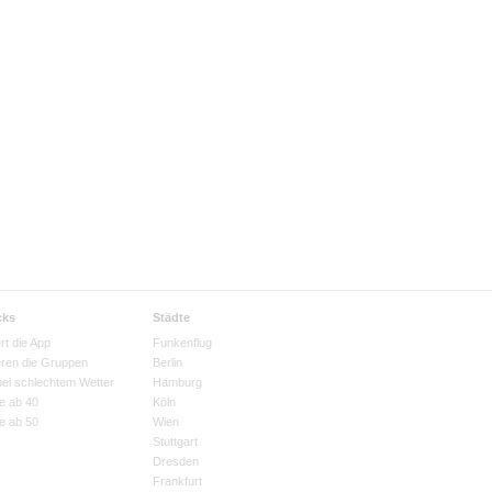
cks
Städte
rt die App
Funkenflug
eren die Gruppen
Berlin
bei schlechtem Wetter
Hamburg
e ab 40
Köln
e ab 50
Wien
Stuttgart
Dresden
Frankfurt