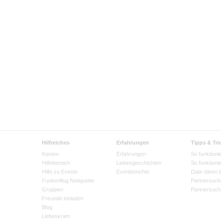
Hilfreiches
Erfahrungen
Tipps & Tri
Kosten
Erfahrungen
So funktionie
Hilfebereich
Liebesgeschichten
So funktioni
Hilfe zu Events
Eventberichte
Date-Ideen 
Funkenflug Netiquette
Partnersuch
Gruppen
Partnersuch
Freunde einladen
Blog
Liebeskram