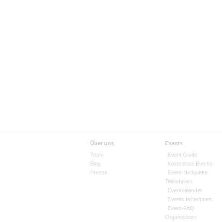
Über uns
Events
Team
Event Guide
Blog
Kostenlose Events
Presse
Event-Netiquette
Teilnehmen
Eventkalender
Events teilnehmen
Event-FAQ
Organisieren