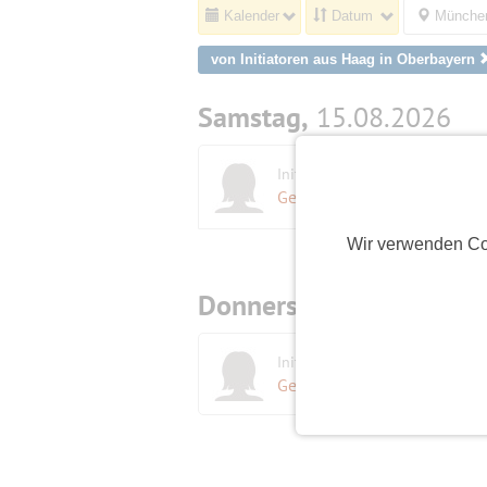
Kalender
Datum
München
von Initiatoren aus Haag in Oberbayern
Samstag,
15.08.2026
I
Initiatorin
Gertrud62
(63)
Wir verwenden Co
Donnerstag,
19.11.2026
K
Initiatorin
L
Gertrud62
(63)