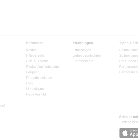
Hilfreiches
Erfahrungen
Tipps & Tri
Kosten
Erfahrungen
So funktionie
Hilfebereich
Liebesgeschichten
So funktioni
Hilfe zu Events
Eventberichte
Date-Ideen 
Funkenflug Netiquette
Partnersuch
Gruppen
Partnersuch
Freunde einladen
Blog
Liebeskram
Neue Ansicht
ion)
Schluss mi
– erlebe ech