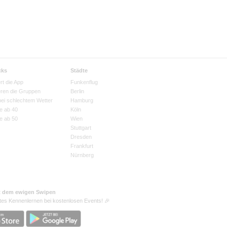
cks
Städte
rt die App
Funkenflug
eren die Gruppen
Berlin
bei schlechtem Wetter
Hamburg
e ab 40
Köln
e ab 50
Wien
Stuttgart
Dresden
Frankfurt
Nürnberg
t dem ewigen Swipen
tes Kennenlernen bei kostenlosen Events! 🎉