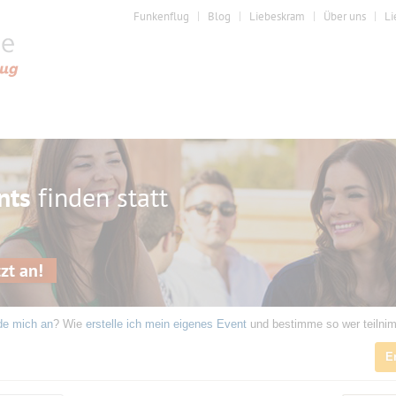
Funkenflug
Blog
Liebeskram
Über uns
Li
nts
finden statt
zt an!
de mich an
? Wie
erstelle ich mein eigenes Event
und bestimme so wer teilni
E