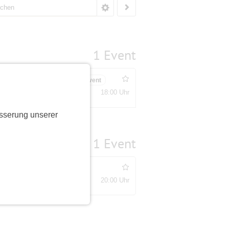
1 Event
ungen
Bestätigungsevent
18:00 Uhr
ätze
sserung unserer
1 Event
meldung
20:00 Uhr