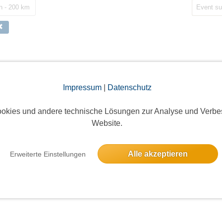
 - 200 km
nndammfest
3 Anmeld
Impressum
|
Datenschutz
Landwehrstraße, 83512 Wasserburg am Inn, Deutschland
2 freie Pl
okies und andere technische Lösungen zur Analyse und Verbe
Website.
Alle akzeptieren
Erweiterte Einstellungen
onzert Ami Warning unreleased Tour 2026
keine An
orettostraße 11, 84437 Reichertsheim, Deutschland