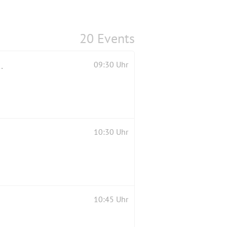
20 Events
henau #Casino Royale 💰🃏❤️🍀Tour#
09:30 Uhr
10:30 Uhr
10:45 Uhr