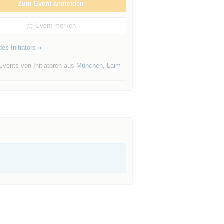
Zum Event anmelden
Event merken
es Initiators »
Events von Initiatoren aus
München
,
Laim