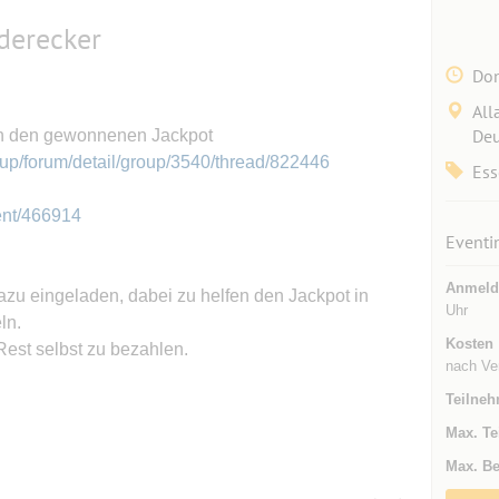
derecker
Don
All
Deu
n den gewonnenen Jackpot
up/forum/detail/group/3540/thread/822446
Ess
ent/466914
Eventi
Anmeld
dazu eingeladen, dabei zu helfen den Jackpot in
Uhr
ln.
Kosten
Rest selbst zu bezahlen.
nach Ve
Teilneh
Max. Te
Max. Be