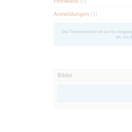
Pinnwand
(
0
)
Anmeldungen
(5)
Die Teilnehmerliste ist nur für eingel
an, um d
Bilder