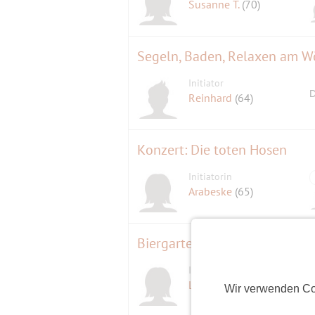
Susanne T.
(70)
Segeln, Baden, Relaxen am W
Initiator
D
Reinhard
(64)
Konzert: Die toten Hosen
Initiatorin
Arabeske
(65)
Biergarten Hofbraukeller
Initiatorin
Linda
(67)
Wir verwenden Co