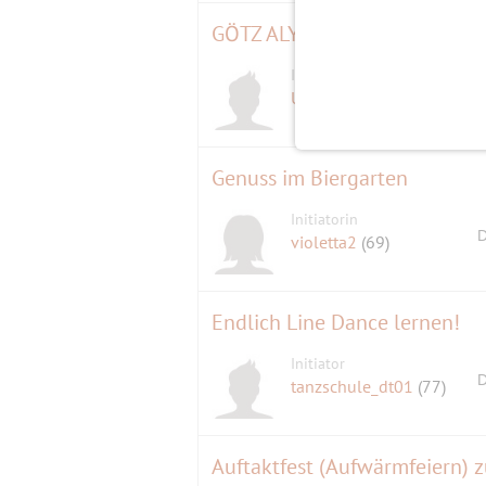
Initiator
Upstart
(58)
Genuss im Biergarten
Initiatorin
D
violetta2
(69)
Endlich Line Dance lernen!
Initiator
D
tanzschule_dt01
(77)
Auftaktfest (Aufwärmfeiern) 