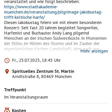
https://www.stadtakademie-
muenchen.de/veranstaltung/pilgrimage-jakobustag-
trifft-keltische-harfe/
Diesen Jakobustag feiern wir mit einem besonderen
Konzert: Seit fast 20 Jahren begleitet Songwriter,
Harfenist und Buchautor Andy Lang pilgernd
Menschen an der irischen Südwestküste. In Momenten
der Stille, im Wüten des Sturms und im Zauber der
eigentümlichen irischen Landschaft, aber auch aus
Mehr anzeigen
einer erfüllenden Gemeinschaft heraus wuchsen
berührende Melodien und Lieder der Sehnsucht, der
Fr., 25.07.2025, 18:45 Uhr
Schönheit und der inneren Weite. Gepaart mit Texten
von John o’Donohue, dem irischen Autor geistlicher
Spirituelles Zentrum St. Martin
Inspiration, entsteht ein Konzertgeschehen, das die
Arndtstraße 8, 80469 München
Herzen und Seelen der Zuhörenden zu erreichen
vermag.
Treffpunkt
Anmeldung per E-Mail über <pilgern@stmartin-
muenchen.de>
Im Veranstaltungsraum
Kosten