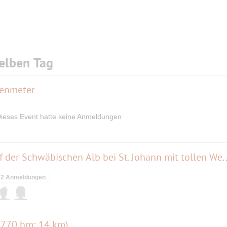
elben Tag
henmeter
ieses Event hatte keine Anmeldungen
Wanderung übers Roẞfeld auf der Schwäbischen Alb be
2 Anmeldungen
 (770 hm; 14 km)