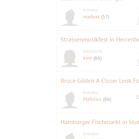
Initiator
madaxx
(57)
Strassenmusikfest in Herrenb
Initiatorin
kimi
(66)
Bruce Gilden A Closer Look F
Initiator
D
Mafolius
(66)
Hamburger Fischmarkt in Stu
Initiator