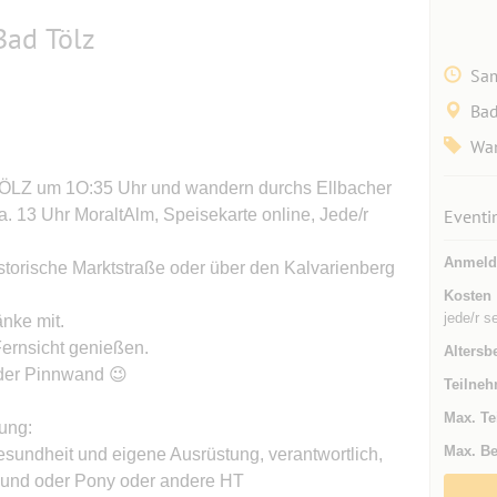
Bad Tölz
Sam
Bad
Wan
LZ um 1O:35 Uhr und wandern durchs Ellbacher
a. 13 Uhr MoraltAlm, Speisekarte online, Jede/r
Eventi
Anmeld
storische Marktstraße oder über den Kalvarienberg
Kosten
jede/r s
änke mit.
ernsicht genießen.
Altersb
 der Pinnwand 😉
Teilneh
Max. Te
ung:
Max. Be
Gesundheit und eigene Ausrüstung, verantwortlich,
Hund oder Pony oder andere HT