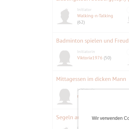
Initiator
Walking-n-Talking
(62)
Badminton spielen und Freu
Initiatorin
Viktoria1976
(50)
Mittagessen im dicken Mann
Initiatorin
D
marina1
(62)
Segeln auf dem Starnberger 
Wir verwenden Co
Initiator