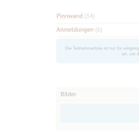
Pinnwand
(
14
)
Anmeldungen
(6)
Die Teilnehmerliste ist nur für eingel
an, um d
Bilder