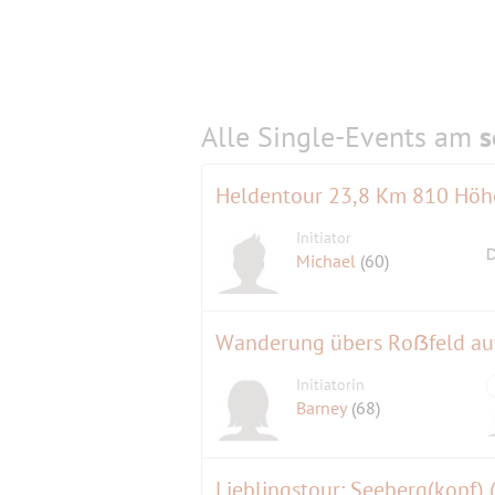
Alle Single-Events am
s
Heldentour 23,8 Km 810 Hö
Initiator
D
Michael
(60)
Initiatorin
Barney
(68)
Lieblingstour: Seeberg(kopf)