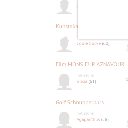
jackdaniels*
(69)
Kunstakademie Rundgang 202
Initiator
Coole Socke
(60)
Film MONSIEUR AZNAVOUR
Initiatorin
D
Gosia
(61)
Golf Schnupperkurs
Initiatorin
Agapanthus
(58)