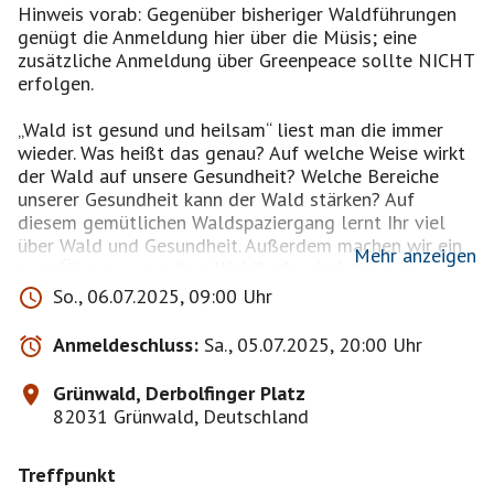
Hinweis vorab: Gegenüber bisheriger Waldführungen
genügt die Anmeldung hier über die Müsis; eine
zusätzliche Anmeldung über Greenpeace sollte NICHT
erfolgen.
„Wald ist gesund und heilsam“ liest man die immer
wieder. Was heißt das genau? Auf welche Weise wirkt
der Wald auf unsere Gesundheit? Welche Bereiche
unserer Gesundheit kann der Wald stärken? Auf
diesem gemütlichen Waldspaziergang lernt Ihr viel
über Wald und Gesundheit. Außerdem machen wir ein
Mehr anzeigen
paar Übungen aus dem Waldbaden, bei denen Ihr
gleich selbst ausprobieren dürft, wie erholsam der
So., 06.07.2025, 09:00 Uhr
Wald sich anfühlt.
Anmeldeschluss:
Sa., 05.07.2025, 20:00 Uhr
Da manche Wege sehr schmal sind, ist eine Teilnahme
mit Kinderwagen oder Rollstuhl nicht möglich. Der
Grünwald, Derbolfinger Platz
Spaziergang verläuft sowohl auf Waldwegen,
82031 Grünwald, Deutschland
teilweise auch mit Steigungen am Isarhochufer.
Angeraten sind daher gutes Schuhwerk ebenso wie
Treffpunkt
Kleidung, in der man sich sowohl beim Gehen als auch