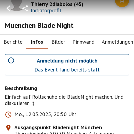
Thierry 2diabolos
(
45
)
Initiatorprofil
Muenchen Blade Night
Berichte
Infos
Bilder
Pinnwand
Anmeldungen
Anmeldung nicht möglich
Das Event fand bereits statt
Beschreibung
Einfach auf Rollschuhe die BladeNight machen. Und
diskutieren ;)
Mo., 12.05.2025, 20:50 Uhr
Ausgangspunkt Bladenight München
Theresienhöhe, 80339 München, Allemagne