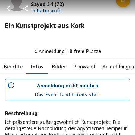
Sayed 54
(
72
)
Initiatorprofil
Ein Kunstprojekt aus Kork
1
Anmeldung
|
8
freie Plätze
Berichte
Infos
Bilder
Pinnwand
Anmeldungen
Anmeldung nicht möglich
Das Event fand bereits statt
Beschreibung
Ich präsentiere außergewöhnlich Kunstprojekt, Die
detailgetreue Nachbildung der ägyptischen Tempel in
Miniaturfomat aus Kork, die Inszenierung mit Licht,