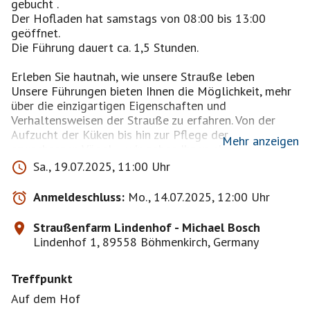
gebucht .
Der Hofladen hat samstags von 08:00 bis 13:00
geöffnet.
Die Führung dauert ca. 1,5 Stunden.
Erleben Sie hautnah, wie unsere Strauße leben
Unsere Führungen bieten Ihnen die Möglichkeit, mehr
über die einzigartigen Eigenschaften und
Verhaltensweisen der Strauße zu erfahren. Von der
Aufzucht der Küken bis hin zur Pflege der
Mehr anzeigen
erwachsenen Vögel – wir geben Ihnen einen
umfassenden Einblick in unsere Farm.
Sa., 19.07.2025, 11:00 Uhr
Während der Führung haben Sie die Gelegenheit, die
Strauße aus nächster Nähe zu beobachten. Wir stehen
Anmeldeschluss:
Mo., 14.07.2025, 12:00 Uhr
Ihnen zur Seite, um Ihre Fragen zu beantworten und
Ihnen interessante Fakten über diese faszinierenden
Straußenfarm Lindenhof - Michael Bosch
Tiere zu vermitteln. Sie werden erstaunt sein, wie
Lindenhof 1, 89558 Böhmenkirch, Germany
großartig und anmutig Strauße sind!
Selbstverständlich hat unser Hofladen nach den
Treffpunkt
Führungen immer für Sie geöffnet.
Auf dem Hof
https://www.bosch-lindenhof.de/