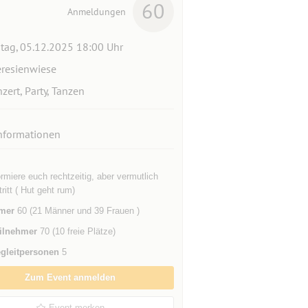
60
Anmeldungen
itag, 05.12.2025 18:00 Uhr
resienwiese
zert, Party, Tanzen
nformationen
ormiere euch rechtzeitig, aber vermutlich
tritt ( Hut geht rum)
mer
60 (21 Männer und 39 Frauen )
ilnehmer
70 (10 freie Plätze)
gleitpersonen
5
Zum Event anmelden
Event merken