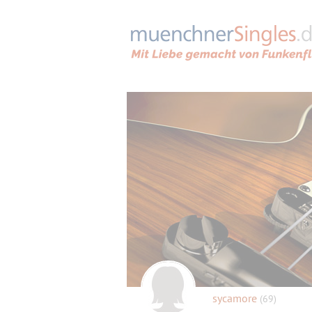
sycamore
(69)