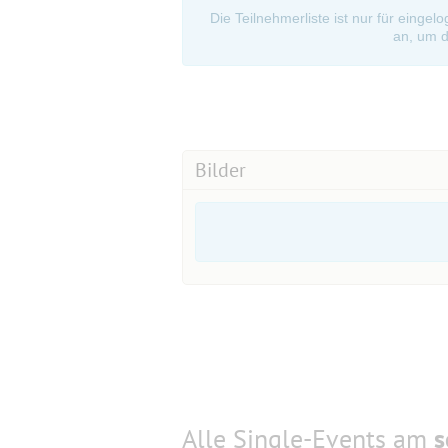
Die Teilnehmerliste ist nur für eingel
an, um d
Bilder
Alle Single-Events am
s