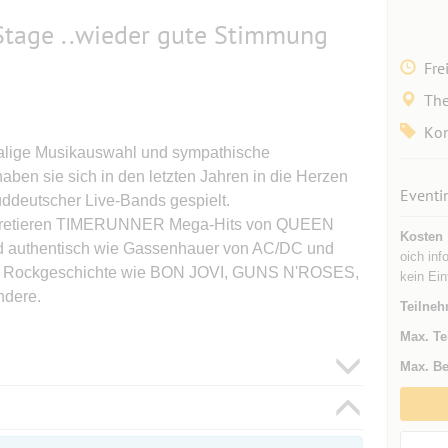
 Stage ..wieder gute Stimmung
Fre
The
Kon
alige Musikauswahl und sympathische
aben sie sich in den letzten Jahren in die Herzen
Eventi
üddeutscher Live-Bands gespielt.
erpretieren TIMERUNNER Mega-Hits von QUEEN
Kosten
 authentisch wie Gassenhauer von AC/DC und
oich inf
er Rockgeschichte wie BON JOVI, GUNS N'ROSES,
kein Ein
dere.
Teilneh
Max. Te
Max. Be