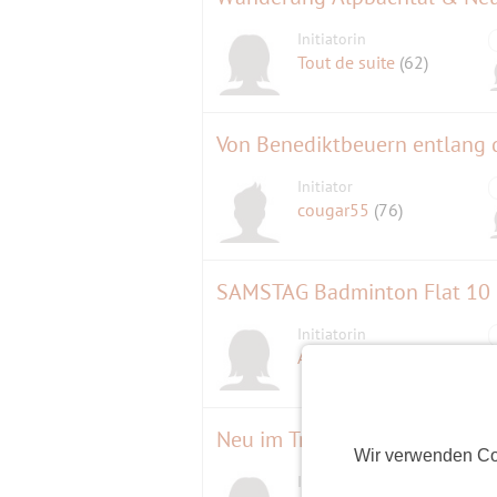
Initiatorin
Tout de suite
(62)
Von Benediktbeuern entlang 
Initiator
cougar55
(76)
SAMSTAG Badminton Flat 10 
Initiatorin
A.l.e.x.
(58)
Neu im Trend mit Second Hand
Wir verwenden Co
Initiatorin