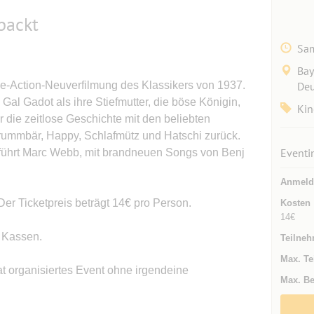
packt
Sam
Bay
ve-Action-Neuverfilmung des Klassikers von 1937.
Deu
d Gal Gadot als ihre Stiefmutter, die böse Königin,
Kin
 die zeitlose Geschichte mit den beliebten
rummbär, Happy, Schlafmütz und Hatschi zurück.
Eventi
führt Marc Webb, mit brandneuen Songs von Benj
Anmeld
Der Ticketpreis beträgt 14€ pro Person.
Kosten
14€
n Kassen.
Teilneh
Max. Te
at organisiertes Event ohne irgendeine
Max. Be