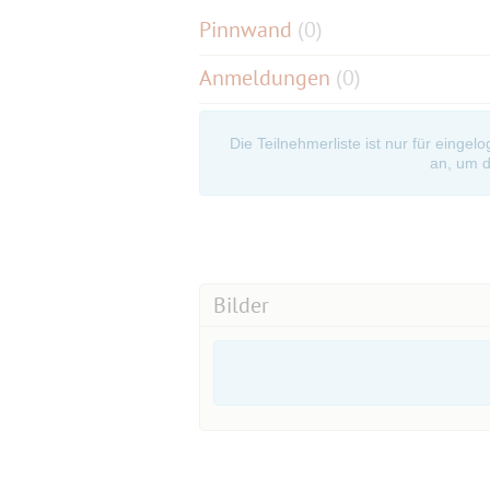
Pinnwand
(
0
)
Anmeldungen
(0)
Die Teilnehmerliste ist nur für eingel
an, um d
Bilder