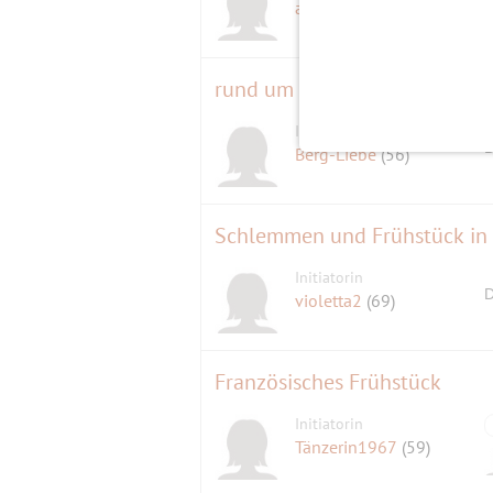
adeka
(67)
rund um Füssen am Wochene
Initiatorin
D
Berg-Liebe
(56)
Schlemmen und Frühstück in
Initiatorin
D
violetta2
(69)
Französisches Frühstück
Initiatorin
Tänzerin1967
(59)