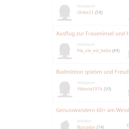
Initiatorin
Ulrike21
(58)
Ausflug zur Fraueninsel und 
Initiatorin
Ma_vie_est_belle
(49)
Badminton spielen und Freu
Initiatorin
Viktoria1976
(50)
Genusswandern 60+ am Wessl
Initiator
D
Buscador
(74)