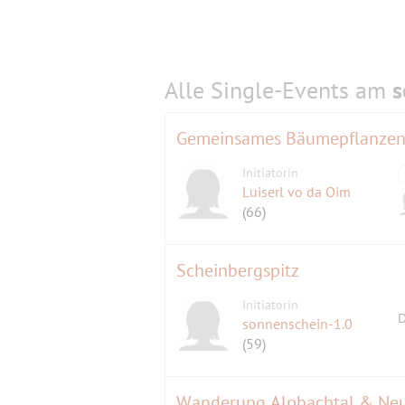
Alle Single-Events am
s
Gemeinsames Bäumepflanze
Initiatorin
Luiserl vo da Oim
(66)
Scheinbergspitz
Initiatorin
D
sonnenschein-1.0
(59)
Wanderung Alpbachtal & Neu