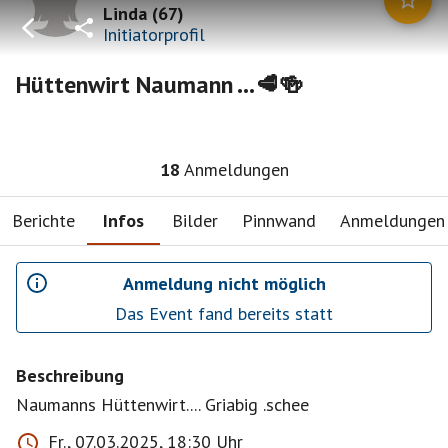
Linda
(
67
)
Initiatorprofil
Hüttenwirt Naumann ...🥩🍻
18
Anmeldungen
Berichte
Infos
Bilder
Pinnwand
Anmeldungen
Anmeldung nicht möglich
Das Event fand bereits statt
Beschreibung
Naumanns Hüttenwirt.... Griabig .schee
Fr., 07.03.2025, 18:30 Uhr