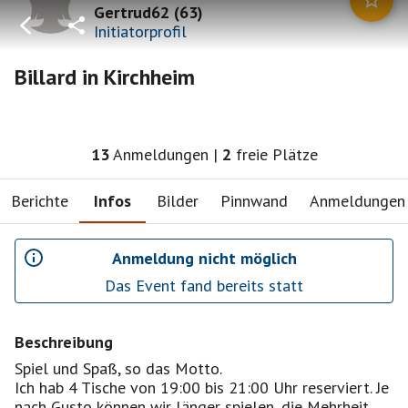
Gertrud62
(
63
)
Initiatorprofil
Billard in Kirchheim
13
Anmeldungen
|
2
freie Plätze
Berichte
Infos
Bilder
Pinnwand
Anmeldungen
Anmeldung nicht möglich
Das Event fand bereits statt
Beschreibung
Spiel und Spaß, so das Motto.
Ich hab 4 Tische von 19:00 bis 21:00 Uhr reserviert. Je
nach Gusto können wir länger spielen, die Mehrheit