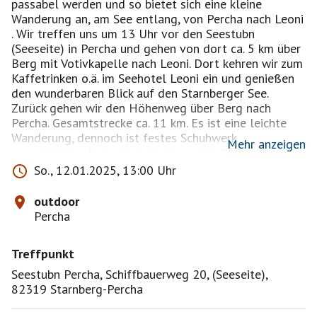
passabel werden und so bietet sich eine kleine
Wanderung an, am See entlang, von Percha nach Leoni
. Wir treffen uns um 13 Uhr vor den Seestubn
(Seeseite) in Percha und gehen von dort ca. 5 km über
Berg mit Votivkapelle nach Leoni. Dort kehren wir zum
Kaffetrinken o.ä. im Seehotel Leoni ein und genießen
den wunderbaren Blick auf den Starnberger See.
Zurück gehen wir den Höhenweg über Berg nach
Percha. Gesamtstrecke ca. 11 km. Es ist eine leichte
Wanderung, dennoch ist festes Schuhwerk
Mehr anzeigen
unverzichtbar. Parkmöglichkeit unmittelbar neben den
Seestubn auf dem großen Parkplatz.
So., 12.01.2025, 13:00 Uhr
Wie immer besteht Haftungsausschluss seitens der
outdoor
Initiatorin für Schäden jeglicher Art. Dies wird mit der
Percha
Anmeldung bestätigt.
Treffpunkt
Seestubn Percha, Schiffbauerweg 20, (Seeseite),
82319 Starnberg-Percha