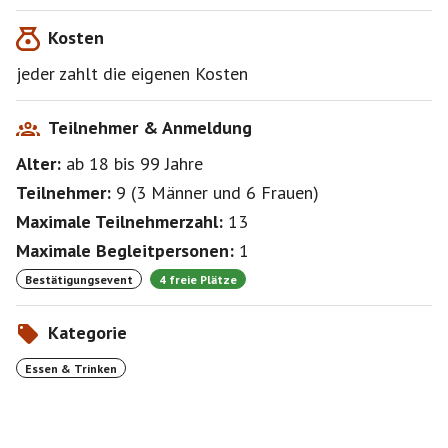
Kosten
Dies ist ein Event der Funkenflug Gruppe Starnberger
Kennenlern Events (Müsis)
jeder zahlt die eigenen Kosten
Bitte melde Dich an sofern Du noch nicht Mitglied
bist, um immer über aktuelle Events informiert zu sein,
Teilnehmer & Anmeldung
https://www.funkenflug.app/group/3403
Alter:
ab 18
bis 99
Jahre
Teilnehmer:
9
(
3 Männer
und
6 Frauen
)
Maximale Teilnehmerzahl:
13
Maximale Begleitpersonen:
1
Bestätigungsevent
4 freie Plätze
Kategorie
Essen & Trinken