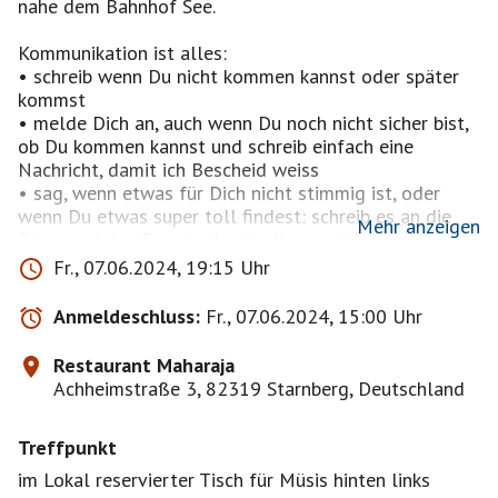
nahe dem Bahnhof See.
Kommunikation ist alles:
• schreib wenn Du nicht kommen kannst oder später
kommst
• melde Dich an, auch wenn Du noch nicht sicher bist,
ob Du kommen kannst und schreib einfach eine
Nachricht, damit ich Bescheid weiss
• sag, wenn etwas für Dich nicht stimmig ist, oder
wenn Du etwas super toll findest: schreib es an die
Mehr anzeigen
Pinnwand des Events, damit alle es mitbekommen
• wenn Du absagen musst, dann mach das rechtzeitig
Fr., 07.06.2024, 19:15 Uhr
und nicht 5 Minuten vor dem Treffen. So haben andere
noch die Chance zu kommen.
Anmeldeschluss:
Fr., 07.06.2024, 15:00 Uhr
• bitte melde Dich nur an, wenn Du im Profil sichtbar
bist.
Restaurant Maharaja
Achheimstraße 3, 82319 Starnberg, Deutschland
Ich freu mich auf einen netten Abend mit Euch
Stefan
Treffpunkt
im Lokal reservierter Tisch für Müsis hinten links
https://www.maharaja-starnberg.de/