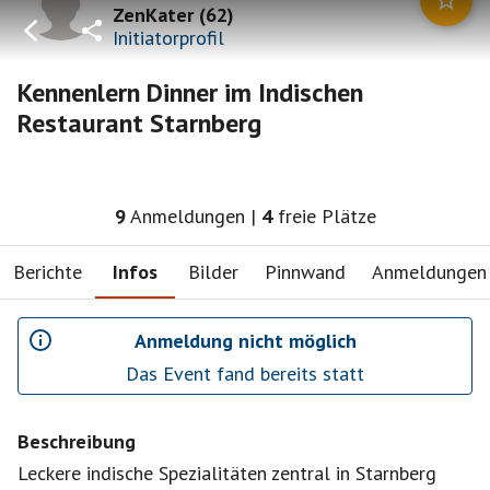
ZenKater
(
62
)
Initiatorprofil
Kennenlern Dinner im Indischen
Restaurant Starnberg
9
Anmeldungen
|
4
freie Plätze
Berichte
Infos
Bilder
Pinnwand
Anmeldungen
Anmeldung nicht möglich
Das Event fand bereits statt
Beschreibung
Leckere indische Spezialitäten zentral in Starnberg