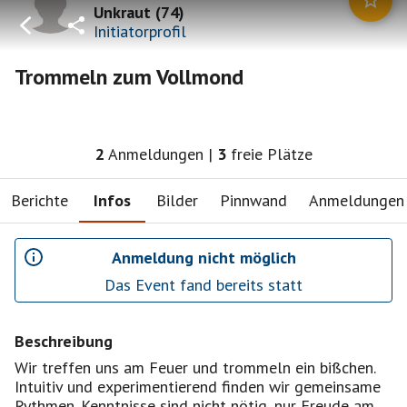
Unkraut
(
74
)
Initiatorprofil
Trommeln zum Vollmond
2
Anmeldungen
|
3
freie Plätze
Berichte
Infos
Bilder
Pinnwand
Anmeldungen
Anmeldung nicht möglich
Das Event fand bereits statt
Beschreibung
Wir treffen uns am Feuer und trommeln ein bißchen.
Intuitiv und experimentierend finden wir gemeinsame
Rythmen. Kenntnisse sind nicht nötig, nur Freude am