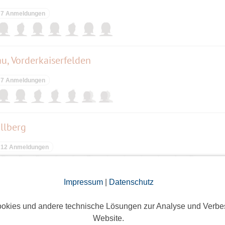
7 Anmeldungen
u, Vorderkaiserfelden
7 Anmeldungen
llberg
12 Anmeldungen
Impressum
|
Datenschutz
n anschliessend über den Brombachsee nach Pleinfel
okies und andere technische Lösungen zur Analyse und Verbe
2 Anmeldungen
Website.