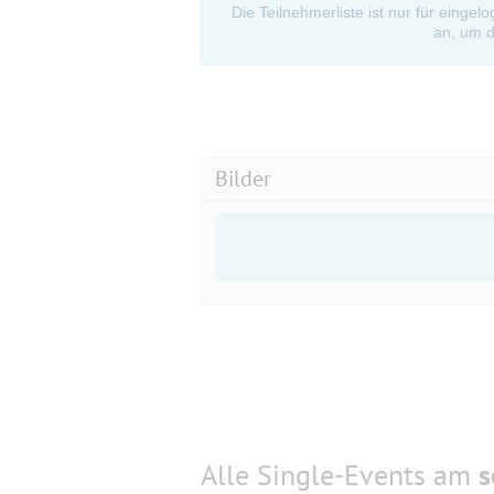
Die Teilnehmerliste ist nur für eingel
an, um d
Bilder
Alle Single-Events am
s