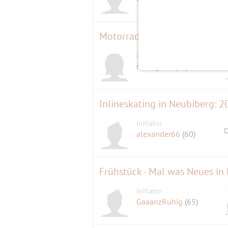
Motorradtour zur Eng ins Ka
Initiatorin
marie_ann
(63)
Inlineskating in Neubiberg:
Initiator
D
alexander66
(60)
Frühstück - Mal was Neues in
Initiator
GaaanzRuhig
(65)