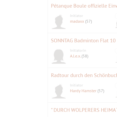
Pétanque Boule offizielle E
Initiator
madaxx
(57)
SONNTAG Badminton Flat 10 b
Initiatorin
A.l.e.x.
(58)
Radtour durch den Schönbuc
Initiator
Hardy Hamster
(57)