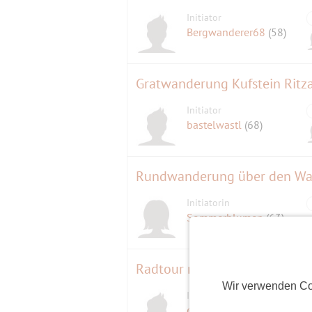
Initiator
Bergwanderer68
(58)
Gratwanderung Kufstein Ritza
Initiator
bastelwastl
(68)
Rundwanderung über den Wa
Initiatorin
Sommerblumen
(63)
Radtour mit "Schäufäla" Esse
Wir verwenden Co
Initiator
exultet
(78)