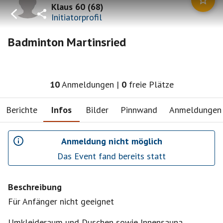
Klaus 60
(
68
)
Initiatorprofil
Badminton Martinsried
10
Anmeldungen
|
0
freie Plätze
Berichte
Infos
Bilder
Pinnwand
Anmeldungen
Anmeldung nicht möglich
Das Event fand bereits statt
Beschreibung
Für Anfänger nicht geeignet
Umkleideraum und Duschen sowie Innensauna,