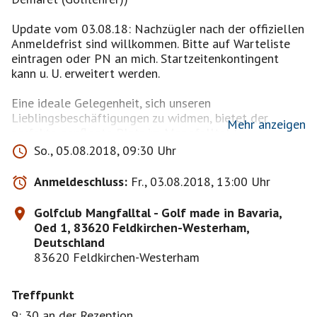
Update vom 03.08.18: Nachzügler nach der offiziellen
Anmeldefrist sind willkommen. Bitte auf Warteliste
eintragen oder PN an mich. Startzeitenkontingent
kann u. U. erweitert werden.
Eine ideale Gelegenheit, sich unseren
Lieblingsbeschäftigungen zu widmen, bietet der
Mehr anzeigen
perfekte gepflegte Platz im Mangfalltal (
www.gcmangfalltal.de
). Ich denke - nach dem
So., 05.08.2018, 09:30 Uhr
gelungenen Event im letzten Jahr -, da sollten wir
wieder hin ! Denn der Spielplatz stellt mit seinen
Anmeldeschluss:
Fr., 03.08.2018, 13:00 Uhr
abwechslungsreichen - Bälle verschluckenden -
Bahnen, die von Wäldern und Dickicht umsäumt sind,
Golfclub Mangfalltal - Golf made in Bavaria,
nicht nur eine sportliche Herausforderung dar. Es soll
Oed 1, 83620 Feldkirchen-Westerham,
tatsächlich MüSis geben, die das gemeinsame
Deutschland
Ballsuchen zu zweit zu einer ihrer weiteren
83620 Feldkirchen-Westerham
Lieblingsbeschäftigungen erklärt haben. Da wir
diesmal die Ready-Variante praktizieren, bitte ich, dies
Treffpunkt
nicht länger als 5 Minuten zu tun.
9: 30 an der Rezeption