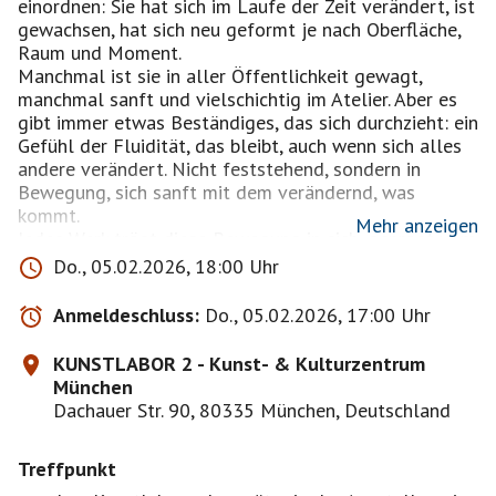
einordnen: Sie hat sich im Laufe der Zeit verändert, ist
gewachsen, hat sich neu geformt je nach Oberfläche,
Raum und Moment.
Manchmal ist sie in aller Öffentlichkeit gewagt,
manchmal sanft und vielschichtig im Atelier. Aber es
gibt immer etwas Beständiges, das sich durchzieht: ein
Gefühl der Fluidität, das bleibt, auch wenn sich alles
andere verändert. Nicht feststehend, sondern in
Bewegung, sich sanft mit dem verändernd, was
kommt.
Mehr anzeigen
Jedes Werk trägt diese Bewegung in sich, geprägt vom
Ort, vom Material, vom Gefühl. Die Form wandelt sich,
Do., 05.02.2026, 18:00 Uhr
der Fluss bleibt." [Text: Kunstlaor2]
Anmeldeschluss:
Do., 05.02.2026, 17:00 Uhr
Vernissage: 05.02. ab 18:00 Uhr - 20 h / Wo: In der
Pop-Up Gallery im KUNSTLABOR2
KUNSTLABOR 2 - Kunst- & Kulturzentrum
----------
München
MVG: Tram 20,21 Sandstr.
Dachauer Str. 90, 80335 München, Deutschland
Treffpunkt