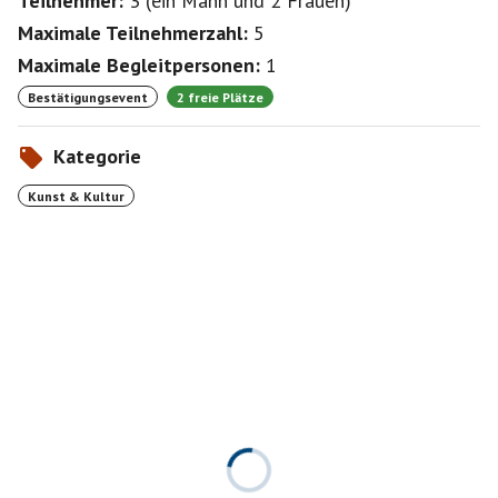
Teilnehmer:
3
(
ein Mann
und
2 Frauen
)
Maximale Teilnehmerzahl:
5
Maximale Begleitpersonen:
1
Bestätigungsevent
2 freie Plätze
Kategorie
Kunst & Kultur