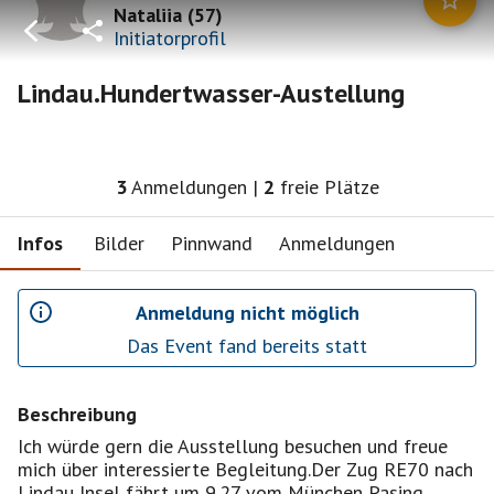
Nataliia
(
57
)
Initiatorprofil
Lindau.Hundertwasser-Austellung
3
Anmeldungen
|
2
freie Plätze
Infos
Bilder
Pinnwand
Anmeldungen
Anmeldung nicht möglich
Das Event fand bereits statt
Beschreibung
Ich würde gern die Ausstellung besuchen und freue
mich über interessierte Begleitung.Der Zug RE70 nach
Lindau Insel fährt um 9.27 vom München Pasing