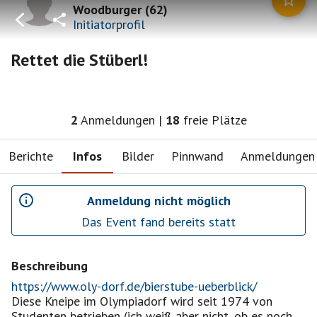
Woodburger
(
62
)
Initiatorprofil
Rettet die Stüberl!
2
Anmeldungen
|
18
freie Plätze
Berichte
Infos
Bilder
Pinnwand
Anmeldungen
Anmeldung nicht möglich
Das Event fand bereits statt
Beschreibung
https://www.oly-dorf.de/bierstube-ueberblick/
Diese Kneipe im Olympiadorf wird seit 1974 von
Studenten betrieben (ich weiß aber nicht, ob es noch