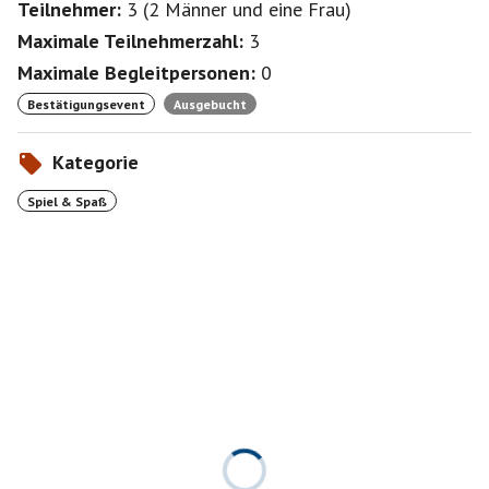
Teilnehmer:
3
(
2 Männer
und
eine Frau
)
zur Stärkung dazu.
Maximale Teilnehmerzahl:
3
Fragen und Adresse per PN
Maximale Begleitpersonen:
0
Ich freue mich immer über Neuzugänge, bestätige aber
Bestätigungsevent
Ausgebucht
auch mir bekannte Spielerinnen und Spieler.
Kategorie
Spiel & Spaß