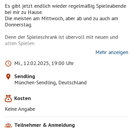
Es gibt jetzt endlich wieder regelmäßig Spieleabende
bei mir zu Hause.
Die meisten am Mittwoch, aber ab und zu auch am
Donnerstag.
Denn der Spieleschrank ist übervoll mit neuen und
alten Spielen.
Mehr anzeigen
Ich kann je nach Spielerlevel aus meinem riesigen
Spieleregal eines "hervorzaubern":) Ich habe genug für
Mi., 12.02.2025, 19:00 Uhr
Vielspielende, Wenigspielende, u.a. auch viele neue
Spiele, die gemeinsam entdeckt werden können.
Sendling
München-Sendling, Deutschland
Nach der Bestätigung und wenn ich abschätzen kann,
was an Spielen möglich und gewünscht ist, können wir
Kosten
uns über die Pinnwand absprechen
Keine Angabe
Wer hat Lust?
Mittwoch 12.2., 19.00 Uhr
München Sendling, U-Bahn Nähe.
Teilnehmer & Anmeldung
Wasser, Saft, Tee, Wein oder Prosecco gibt's auf Wusch