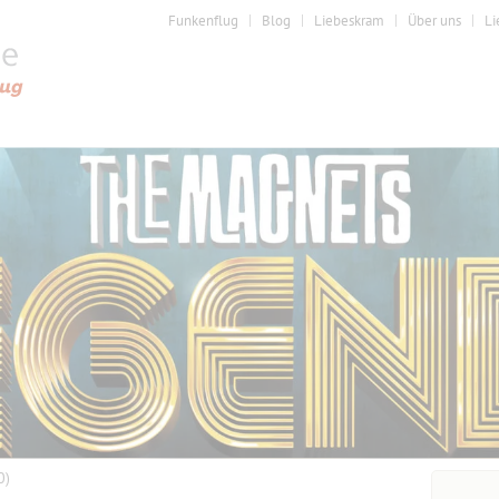
Funkenflug
Blog
Liebeskram
Über uns
Li
0)