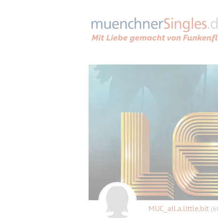
MUC_all.a.little.bit
(6