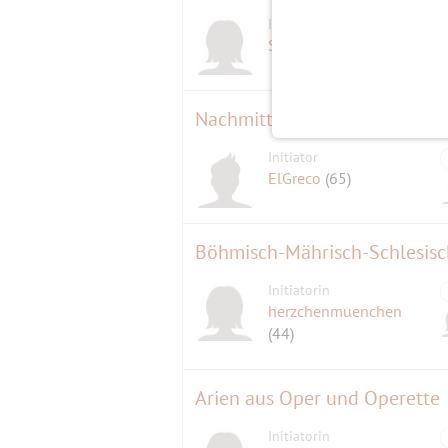
Initiatorin
Susanne T.
(70)
Nachmittagsspaziergang Alte-
Initiator
ElGreco
(65)
Böhmisch-Mährisch-Schlesis
Initiatorin
herzchenmuenchen
(44)
Arien aus Oper und Operette
Initiatorin