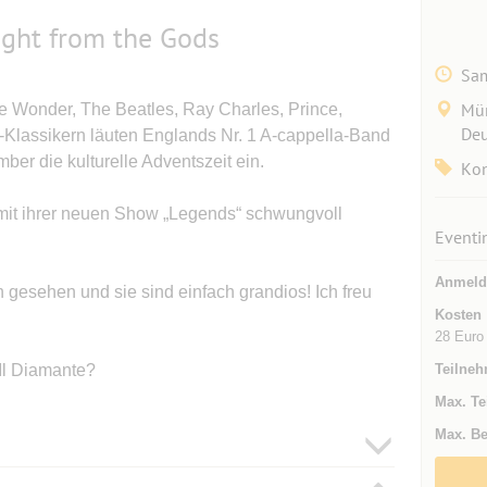
ight from the Gods
Sam
Mün
e Wonder, The Beatles, Ray Charles, Prince,
Deu
Klassikern läuten Englands Nr. 1 A-cappella-Band
r die kulturelle Adventszeit ein.
Kon
 mit ihrer neuen Show „Legends“ schwungvoll
Eventi
Anmeld
gesehen und sie sind einfach grandios! Ich freu
Kosten
28 Euro
Il Diamante?
Teilneh
Max. Te
Max. Be