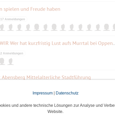
n spielen und Freude haben
17 Anmeldungen
AB 2 ANMELDUNGEN GEHEN WIR Wer hat kurzfristig L
2 Anmeldungen
 Abensberg Mittelalterliche Stadtführung
4 Anmeldungen
Impressum
|
Datenschutz
okies und andere technische Lösungen zur Analyse und Verbe
 Leckereien, Kunst & Musik auf dem Klosterareal
Website.