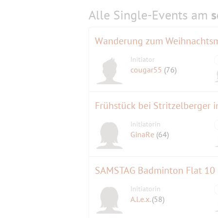
Alle Single-Events am
s
Wanderung zum Weihnachtsma
Initiator
cougar55
(76)
Frühstück bei Stritzelberger 
Initiatorin
GinaRe
(64)
SAMSTAG Badminton Flat 10 
Initiatorin
A.l.e.x.
(58)