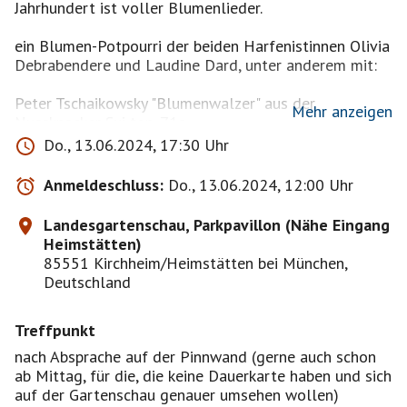
Jahrhundert ist voller Blumenlieder.
ein Blumen-Potpourri der beiden Harfenistinnen Olivia
Debrabendere und Laudine Dard, unter anderem mit:
Peter Tschaikowsky "Blumenwalzer" aus der
Mehr anzeigen
Nussknacker Sui top. 71a
Leo Delibes "Blumenduett" (Lakme)
Do., 13.06.2024, 17:30 Uhr
Henriette Renie "Les Pins de Charlannes"
Alfredo Rolando Oritz "Cumbia Verde"
Anmeldeschluss:
Do., 13.06.2024, 12:00 Uhr
Konzertbeginn um 18.00 Uhr
Landesgartenschau, Parkpavillon (Nähe Eingang
Heimstätten)
Mit denen, die keine Dauerkarte für die Gartenschau
85551 Kirchheim/Heimstätten bei München,
haben und sich genauer umsehen wollen, treffe ich
Deutschland
mich gerne schon mittags. (Absprache über die
Pinnwand)
Treffpunkt
nach Absprache auf der Pinnwand (gerne auch schon
https://kirchheim2024.de/
ab Mittag, für die, die keine Dauerkarte haben und sich
auf der Gartenschau genauer umsehen wollen)