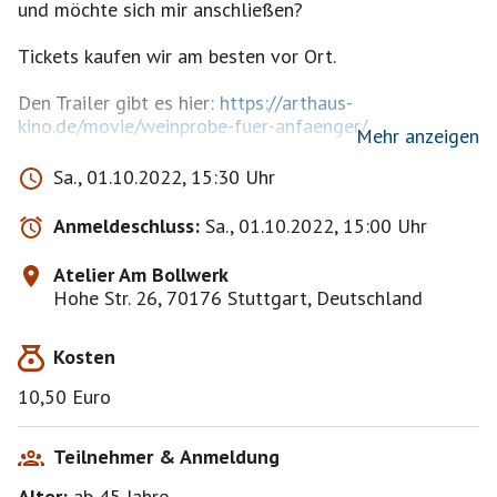
und möchte sich mir anschließen?
Tickets kaufen wir am besten vor Ort.
Den Trailer gibt es hier:
https://arthaus-
kino.de/movie/weinprobe-fuer-anfaenger/
Mehr anzeigen
*********************************************************************
Sa., 01.10.2022, 15:30 Uhr
*******************************
Anmeldeschluss:
Sa., 01.10.2022, 15:00 Uhr
Zum Inhalt:
Der geschiedene Jacques (Bernard Campan), ein
Atelier Am Bollwerk
ruppiger Typ, betreibt allein einen kleinen
Hohe Str. 26, 70176 Stuttgart, Deutschland
Weinkeller, der kurz vor dem Bankrott steht.
Hortense (Isabelle Carré), die sich für
Kosten
gemeinnützige Zwecke engagiert und entschlossen
ist, nicht als alte Jungfer zu enden, betritt eines
10,50 Euro
Tages seinen Laden und beschließt, sich für einen
Weinverkostungs-Workshop anzumelden.
Teilnehmer & Anmeldung
Dauer ca. 120 min.
Alter:
ab 45
Jahre