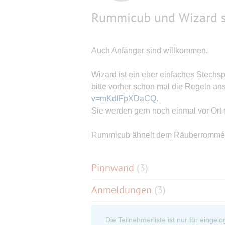
Rummicub und Wizard s
Auch Anfänger sind willkommen.
Wizard ist ein eher einfaches Stechs
bitte vorher schon mal die Regeln a
v=mKdlFpXDaCQ.
Sie werden gern noch einmal vor Ort e
Rummicub ähnelt dem Räuberrommé
Pinnwand
(
3
)
Anmeldungen
(3)
Die Teilnehmerliste ist nur für eingel