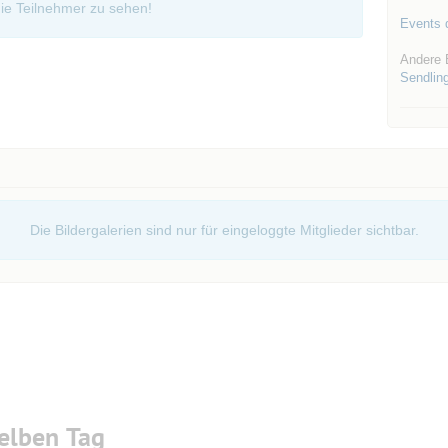
ie Teilnehmer zu sehen!
Events d
Andere 
Sendlin
Die Bildergalerien sind nur für eingeloggte Mitglieder sichtbar.
elben Tag