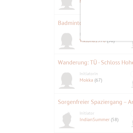
Miteinand
(68)
Badminton spielen und Freu
Initiatorin
Viktoria1976
(50)
Wanderung: TÜ - Schloss Hoh
Initiatorin
Mokka
(67)
Sorgenfreier Spaziergang – An
Initiator
IndianSummer
(58)