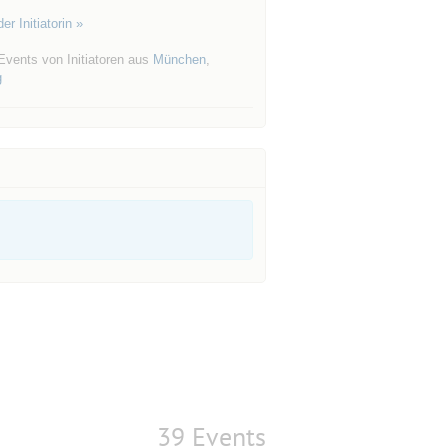
er Initiatorin »
Events von Initiatoren aus
München
,
g
39 Events