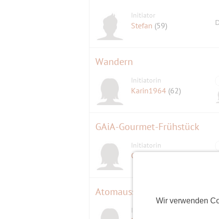
Initiator
D
Stefan
(59)
Wandern
Initiatorin
Karin1964
(62)
GAiA-Gourmet-Frühstück
Initiatorin
Coala
(64)
Atomausstiegs Fest
Wir verwenden Co
Initiatorin