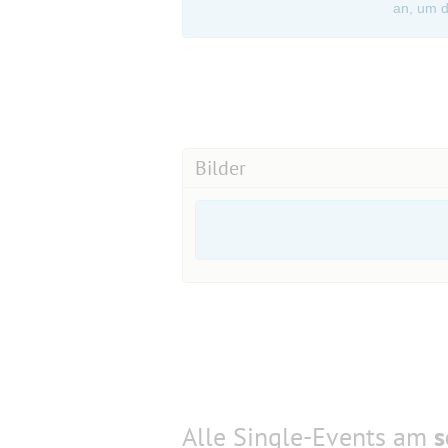
an, um d
Bilder
Alle Single-Events am
s