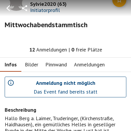
Sylvie2020
(
63
)
Initiatorprofil
Mittwochabendstammtisch
12
Anmeldungen
|
0
freie Plätze
Infos
Bilder
Pinnwand
Anmeldungen
Anmeldung nicht möglich
Das Event fand bereits statt
Beschreibung
Hallo Berg a. Laimer, Truderinger, (Kirchenstraße,
Haidhausen), ein gemütliches Helles in geselliger
Runde in der Mitte der Woche, wer Lust hat ist