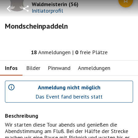
Waldmeisterin
(
56
)
Initiatorprofil
Mondscheinpaddeln
18
Anmeldungen
|
0
freie Plätze
Infos
Bilder
Pinnwand
Anmeldungen
Anmeldung nicht möglich
Das Event fand bereits statt
Beschreibung
Wir starten diese Tour abends und genießen die
Abendstimmung am Fluß. Bei der Hälfte der Strecke
machen wir eine Pause mit Picknick und warten bis es